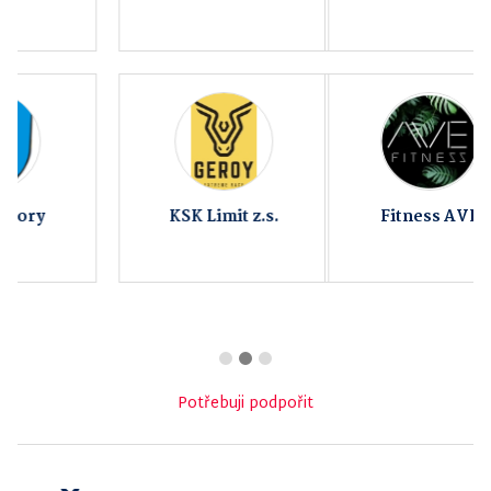
Helfštýnská Holba
Fitness AVE
Nástroje plus s.r.o.
Potřebuji podpořit