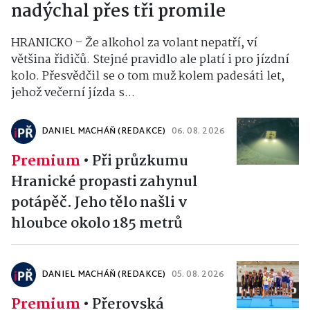
nadýchal přes tři promile
HRANICKO – Že alkohol za volant nepatří, ví
většina řidičů. Stejné pravidlo ale platí i pro jízdní
kolo. Přesvědčil se o tom muž kolem padesáti let,
jehož večerní jízda s...
DANIEL MACHÁŇ (REDAKCE)
06. 08. 2026
Premium
•
Při průzkumu
Hranické propasti zahynul
potápěč. Jeho tělo našli v
hloubce okolo 185 metrů
DANIEL MACHÁŇ (REDAKCE)
05. 08. 2026
Premium
•
Přerovská