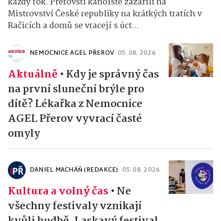
každý rok. Přerovští kanoisté zazářili na
Mistrovství České republiky na krátkých tratích v
Račicích a domů se vracejí s úct...
NEMOCNICE AGEL PŘEROV
05. 08. 2026
Aktuálně
•
Kdy je správný čas
na první sluneční brýle pro
dítě? Lékařka z Nemocnice
AGEL Přerov vyvrací časté
omyly
DANIEL MACHÁŇ (REDAKCE)
05. 08. 2026
Kultura a volný čas
•
Ne
všechny festivaly vznikají