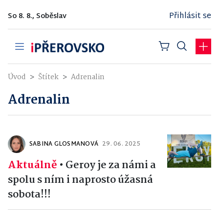
Přihlásit se
So 8. 8., Soběslav
Úvod
Štítek
Adrenalin
Adrenalin
SABINA GLOSMANOVÁ
29. 06. 2025
Aktuálně
•
Geroy je za námi a
spolu s ním i naprosto úžasná
sobota!!!