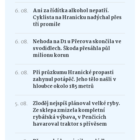
6. 08.
Ani za řídítka alkohol nepatří.
Cyklista na Hranicku nadýchal přes
tři promile
6. 08.
Nehoda na D1 u Přerova skončila ve
svodidlech. Škoda přesáhla půl
milionu korun
6. 08.
Při průzkumu Hranické propasti
zahynul potápěč. Jeho tělo našli v
hloubce okolo 185 metrů
5. 08.
Zloděj nejspíš plánoval velké ryby.
Ze sklepa zmizela kompletní
rybářská výbava, v Penčicích
havaroval traktor s přívěsem