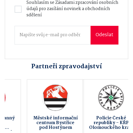
Souhlasím se
Zásadami zpracování osobních
údajů
pro zasílání novinek a obchodních
sdělení
Odeslat
Partneři zpravodajství
Policie České
Hanácký paraklub,
republiky – KŘP
z.s.
Olomouckého kraje