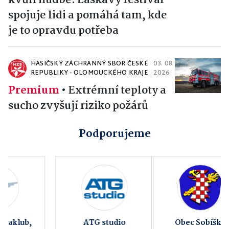
kvůli hudbě. Laskavý festival
spojuje lidi a pomáhá tam, kde
je to opravdu potřeba
HASIČSKÝ ZÁCHRANNÝ SBOR ČESKÉ
03. 08.
REPUBLIKY - OLOMOUCKÉHO KRAJE
2026
Premium
•
Extrémní teploty a
sucho zvyšují riziko požárů
Podporujeme
Obec Sobíšky
Hradní restaurace