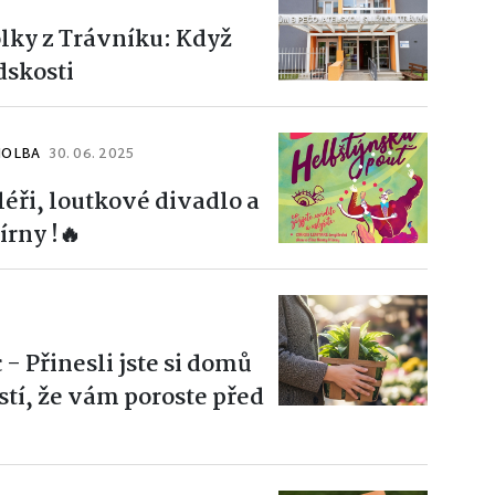
olky z Trávníku: Když
dskosti
HOLBA
30. 06. 2025
léři, loutkové divadlo a
írny !🔥
- Přinesli jste si domů
stí, že vám poroste před