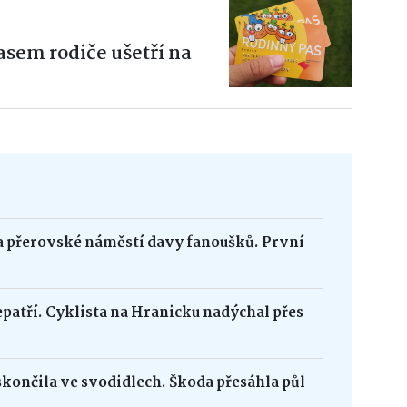
sem rodiče ušetří na
na přerovské náměstí davy fanoušků. První
epatří. Cyklista na Hranicku nadýchal přes
skončila ve svodidlech. Škoda přesáhla půl