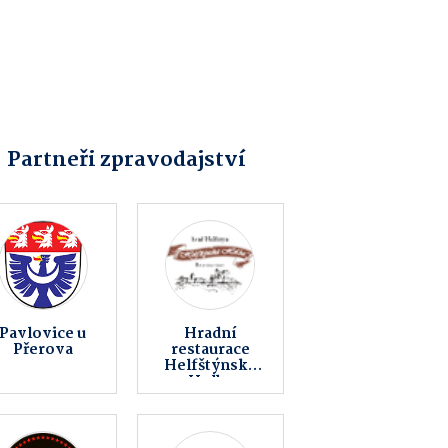
Partneři zpravodajství
Fitness AVE
KSK Limit z.s.