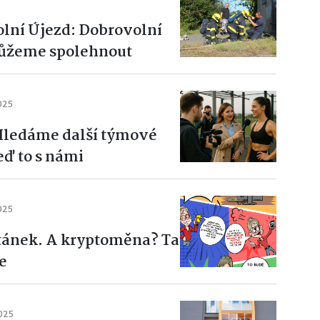
olní Újezd: Dobrovolní
 můžeme spolehnout
025
 Hledáme další týmové
eď to s námi
025
stánek. A kryptoměna? Ta
e
025