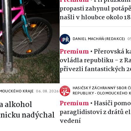
Premium
•
Při průzkum
propasti zahynul potápě
našli v hloubce okolo 1
DANIEL MACHÁŇ (REDAKCE)
0
Premium
•
Přerovská k
ovládla republiku - z R
přivezli fantastických 
HASIČSKÝ ZÁCHRANNÝ SBOR Č
OMOUCKÉHO KRAJE
06. 08. 2026
REPUBLIKY - OLOMOUCKÉHO K
Premium
•
Hasiči pomo
ka alkohol
paraglidistovi z drátů e
anicku nadýchal
vedení