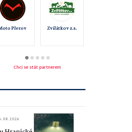
OKNOREALIT
Policie České
s.r.o.
republiky –
KŘP
Olomouckého
kraje
Chci se stát partnerem
6. 08. 2026