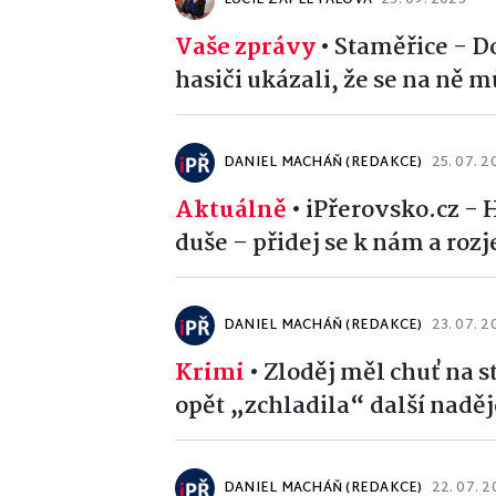
LUCIE ZAPLETALOVÁ
25. 09. 2025
Vaše zprávy
•
Staměřice - D
hasiči ukázali, že se na ně
DANIEL MACHÁŇ (REDAKCE)
25. 07. 2
Aktuálně
•
iPřerovsko.cz -
duše – přidej se k nám a rozj
DANIEL MACHÁŇ (REDAKCE)
23. 07. 2
Krimi
•
Zloděj měl chuť na 
opět „zchladila“ další naděj
DANIEL MACHÁŇ (REDAKCE)
22. 07. 2