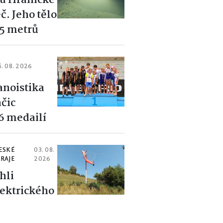
u Hranické
č. Jeho tělo
85 metrů
5. 08. 2026
anoistika
ačic
26 medailí
ESKÉ
03. 08.
RAJE
2026
hli
lektrického