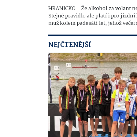
HRANICKO – Že alkohol za volant nepa
Stejné pravidlo ale platí i pro jízdní
muž kolem padesáti let, jehož večerní
NEJČTENĚJŠÍ