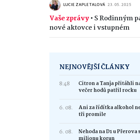
LUCIE ZAPLETALOVÁ
23. 05. 2025
Vaše zprávy
•
S Rodinným pa
nové aktovce i vstupném
NEJNOVĚJŠÍ ČLÁNKY
8:48
Citron a Tanja přitáhli 
večer hodů patřil rocku
6. 08.
Ani za řídítka alkohol n
tři promile
6. 08.
Nehoda na D1 u Přerova 
milionu korun