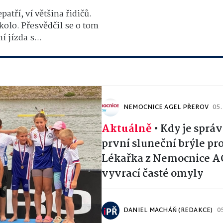
tří, ví většina řidičů.
 kolo. Přesvědčil se o tom
 jízda s...
NEMOCNICE AGEL PŘEROV
05.
Aktuálně
•
Kdy je správ
první sluneční brýle pro
Lékařka z Nemocnice A
vyvrací časté omyly
DANIEL MACHÁŇ (REDAKCE)
0