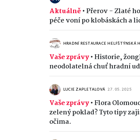
Aktuálně
•
Přerov - Zlaté h
péče voní po klobáskách a li
HRADNÍ RESTAURACE HELFŠTÝNSKÁ 
Vaše zprávy
•
Historie, žong
neodolatelná chuť hradní ud
LUCIE ZAPLETALOVÁ
27. 05. 2025
Vaše zprávy
•
Flora Olomouc 
zelený poklad? Tyto tipy zaji
očima.