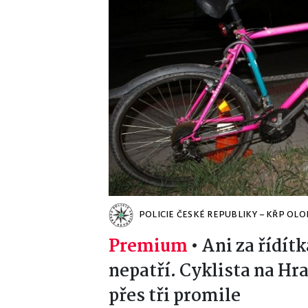
POLICIE ČESKÉ REPUBLIKY – KŘP OL
Premium
•
Ani za řídít
nepatří. Cyklista na Hr
přes tři promile