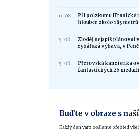
6. 08.
Při průzkumu Hranické pr
hloubce okolo 185 metrů
5. 08.
Zloděj nejspíš plánoval 
rybářská výbava, v Penč
5. 08.
Přerovská kanoistika ovl
fantastických 26 medail
Buďte v obraze s na
Každý den vám pošleme přehled všeh