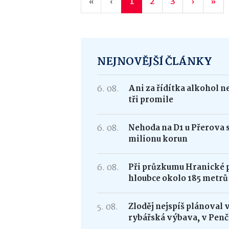
«
‹
1
2
3
›
»
NEJNOVĚJŠÍ ČLÁNKY
6. 08.
Ani za řídítka alkohol n
tři promile
6. 08.
Nehoda na D1 u Přerova 
milionu korun
6. 08.
Při průzkumu Hranické pr
hloubce okolo 185 metrů
5. 08.
Zloděj nejspíš plánoval 
rybářská výbava, v Penč