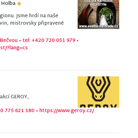
á Holba
gionu. Jsme hrdí na naše
ovin, mistrovsky připravené
d Bečvou
•
tel: +420 720 051 979
•
est/?lang=cs
 akcí GEROY,
20 775 621 180
•
https://www.geroy.cz/