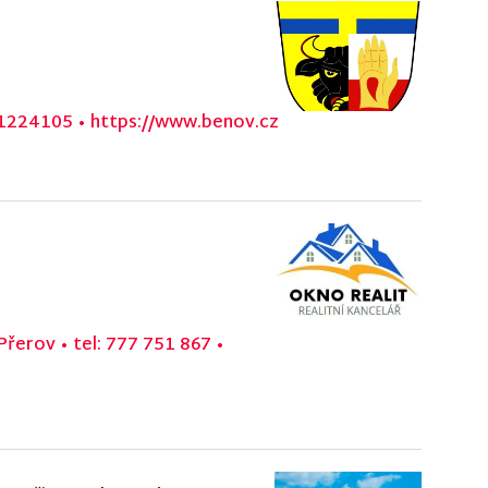
81224105
•
https://www.benov.cz
 Přerov
•
tel: 777 751 867
•