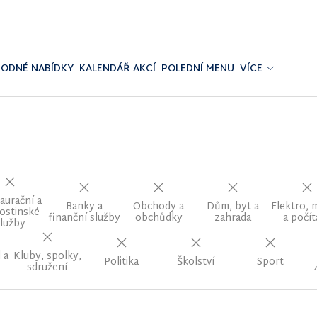
ODNÉ NABÍDKY
KALENDÁŘ AKCÍ
POLEDNÍ MENU
VÍCE
aurační a
Banky a
Obchody a
Dům, byt a
Elektro, 
ostinské
finanční služby
obchůdky
zahrada
a počít
lužby
 a
Kluby, spolky,
Politika
Školství
Sport
sdružení