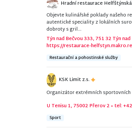
Hradní restaurace Helfštýnsk
Objevte kulinářské poklady našeho re
autentické speciality z lokálních sur
dobroty s gril...
Týn nad Bečvou 333, 751 32 Týn na
https://restaurace-helfstyn.makro.r
Restaurační a pohostinské služby
KSK Limit z.s.
Organizátor extrémních sportovních
U Tenisu 1, 75002 Přerov 2
•
tel: +4
Sport