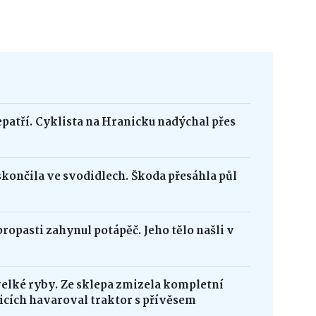
epatří. Cyklista na Hranicku nadýchal přes
skončila ve svodidlech. Škoda přesáhla půl
opasti zahynul potápěč. Jeho tělo našli v
velké ryby. Ze sklepa zmizela kompletní
icích havaroval traktor s přívěsem