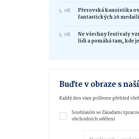
5. 08.
Přerovská kanoistika ovl
fantastických 26 medail
5. 08.
Ne všechny festivaly vzn
lidi a pomáhá tam, kde j
Buďte v obraze s na
Každý den vám pošleme přehled všeh
Souhlasím se
Zásadami zpracov
obchodních sdělení