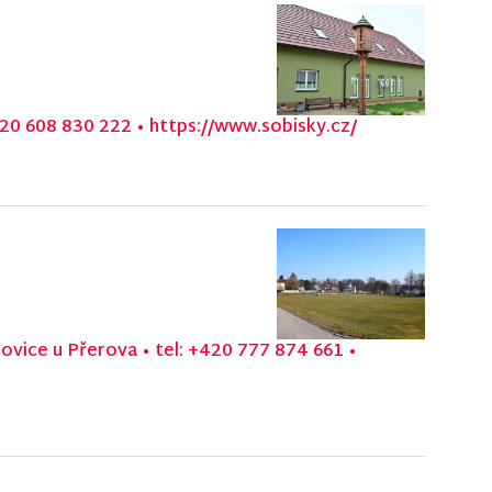
420 608 830 222
•
https://www.sobisky.cz/
lovice u Přerova
•
tel: +420 777 874 661
•