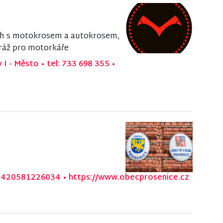
ých s motokrosem a autokrosem,
aráž pro motorkáře
v I - Město
•
tel: 733 698 355
•
 +420581226034
•
https://www.obecprosenice.cz