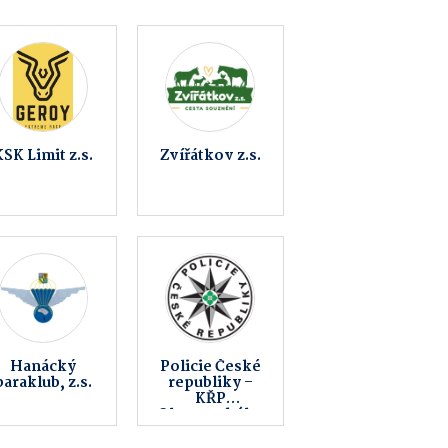
OKNOREALIT
Pavlovice u
s.r.o.
Přerova
Hasičský
Obec
záchranný
Prosenice
sbor České
republiky -
lomouckého
kraje