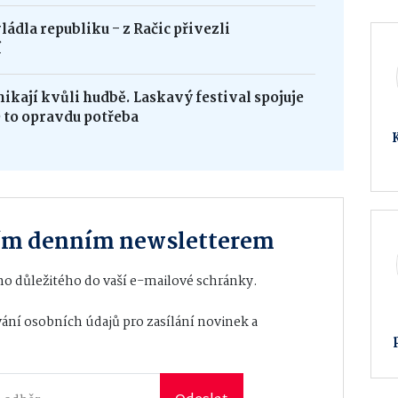
ádla republiku - z Račic přivezli
í
ikají kvůli hudbě. Laskavý festival spojuje
e to opravdu potřeba
ším denním newsletterem
o důležitého do vaší e-mailové schránky.
ání osobních údajů
pro zasílání novinek a
O