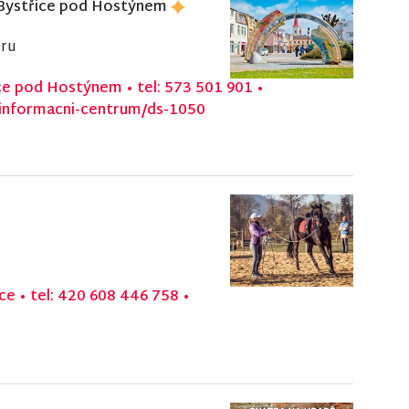
 Bystřice pod Hostýnem
uru
ice pod Hostýnem
•
tel: 573 501 901
•
-informacni-centrum/ds-1050
ice
•
tel: 420 608 446 758
•