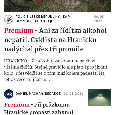
POLICIE ČESKÉ REPUBLIKY – KŘP
06. 08.
OLOMOUCKÉHO KRAJE
2026
Premium
•
Ani za řídítka alkohol
nepatří. Cyklista na Hranicku
nadýchal přes tři promile
HRANICKO – Že alkohol za volant nepatří, ví
většina řidičů. Stejné pravidlo ale platí i pro jízdní
kolo. Přesvědčil se o tom muž kolem padesáti let,
jehož večerní jízda s...
DANIEL MACHÁŇ (REDAKCE)
06. 08. 2026
Premium
•
Při průzkumu
Hranické propasti zahynul