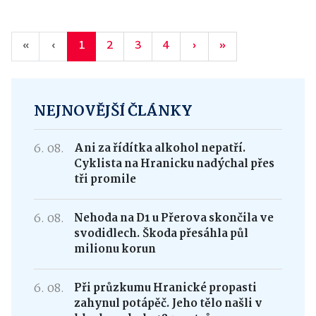
«
‹
1
2
3
4
›
»
NEJNOVĚJŠÍ ČLÁNKY
6. 08.
Ani za řídítka alkohol nepatří.
Cyklista na Hranicku nadýchal přes
tři promile
6. 08.
Nehoda na D1 u Přerova skončila ve
svodidlech. Škoda přesáhla půl
milionu korun
6. 08.
Při průzkumu Hranické propasti
zahynul potápěč. Jeho tělo našli v