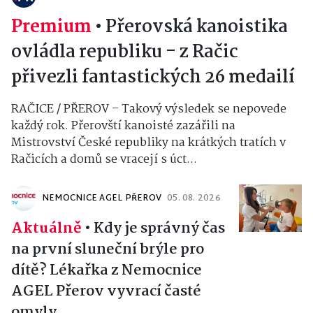
Premium
•
Přerovská kanoistika
ovládla republiku - z Račic
přivezli fantastických 26 medailí
RAČICE / PŘEROV – Takový výsledek se nepovede
každý rok. Přerovští kanoisté zazářili na
Mistrovství České republiky na krátkých tratích v
Račicích a domů se vracejí s úct...
NEMOCNICE AGEL PŘEROV
05. 08. 2026
Aktuálně
•
Kdy je správný čas
na první sluneční brýle pro
dítě? Lékařka z Nemocnice
AGEL Přerov vyvrací časté
omyly