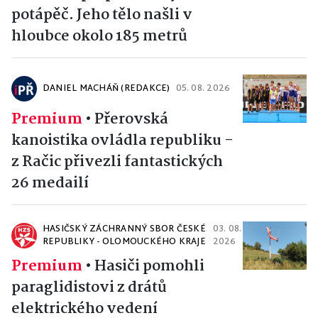
potápěč. Jeho tělo našli v
hloubce okolo 185 metrů
DANIEL MACHÁŇ (REDAKCE)
05. 08. 2026
Premium
•
Přerovská
kanoistika ovládla republiku -
z Račic přivezli fantastických
26 medailí
HASIČSKÝ ZÁCHRANNÝ SBOR ČESKÉ
03. 08.
REPUBLIKY - OLOMOUCKÉHO KRAJE
2026
Premium
•
Hasiči pomohli
paraglidistovi z drátů
elektrického vedení