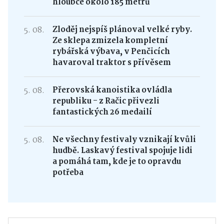
hloubce okolo 185 metrů
5. 08.
Zloděj nejspíš plánoval velké ryby.
Ze sklepa zmizela kompletní
rybářská výbava, v Penčicích
havaroval traktor s přívěsem
5. 08.
Přerovská kanoistika ovládla
republiku - z Račic přivezli
fantastických 26 medailí
5. 08.
Ne všechny festivaly vznikají kvůli
hudbě. Laskavý festival spojuje lidi
a pomáhá tam, kde je to opravdu
potřeba