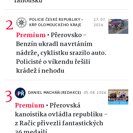
fanoušků
2
POLICIE ČESKÉ REPUBLIKY –
27. 07.
KŘP OLOMOUCKÉHO KRAJE
2026
Premium
•
Přerovsko -
Benzín ukradl navrtáním
nádrže, cyklistku srazilo auto.
Policisté o víkendu řešili
krádež i nehodu
3
DANIEL MACHÁŇ (REDAKCE)
05. 08. 2026
Premium
•
Přerovská
kanoistika ovládla republiku -
z Račic přivezli fantastických
26 medailí