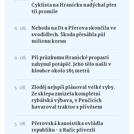
Cyklista na Hranicku nadýchal přes
tři promile
6. 08.
Nehoda na D1 u Přerova skončila ve
svodidlech. Škoda přesáhla půl
milionu korun
6. 08.
Při průzkumu Hranické propasti
zahynul potápěč. Jeho tělo našli v
hloubce okolo 185 metrů
5. 08.
Zloděj nejspíš plánoval velké ryby.
Ze sklepa zmizela kompletní
rybářská výbava, v Penčicích
havaroval traktor s přívěsem
5. 08.
Přerovská kanoistika ovládla
republiku - z Račic přivezli