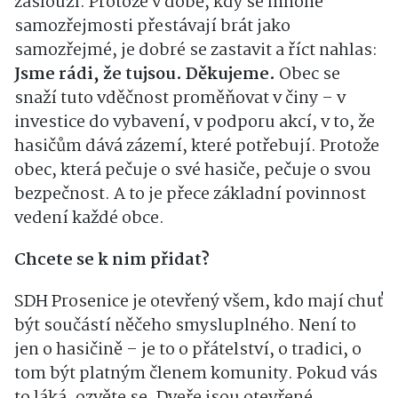
zaslouží. Protože v době, kdy se mnohé
samozřejmosti přestávají brát jako
samozřejmé, je dobré se zastavit a říct nahlas:
Jsme rádi, že tujsou. Děkujeme.
Obec se
snaží tuto vděčnost proměňovat v činy – v
investice do vybavení, v podporu akcí, v to, že
hasičům dává zázemí, které potřebují. Protože
obec, která pečuje o své hasiče, pečuje o svou
bezpečnost. A to je přece základní povinnost
vedení každé obce.
Chcete se k nim přidat?
SDH Prosenice je otevřený všem, kdo mají chuť
být součástí něčeho smysluplného. Není to
jen o hasičině – je to o přátelství, o tradici, o
tom být platným členem komunity. Pokud vás
to láká, ozvěte se. Dveře jsou otevřené.