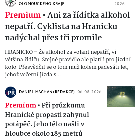
OLOMOUCKÉHO KRAJE
2026
Premium
•
Ani za řídítka alkohol
nepatří. Cyklista na Hranicku
nadýchal přes tři promile
HRANICKO – Že alkohol za volant nepatří, ví
většina řidičů. Stejné pravidlo ale platí i pro jízdní
kolo. Přesvědčil se o tom muž kolem padesáti let,
jehož večerní jízda s...
DANIEL MACHÁŇ (REDAKCE)
06. 08. 2026
Premium
•
Při průzkumu
Hranické propasti zahynul
potápěč. Jeho tělo našli v
hloubce okolo 185 metrů