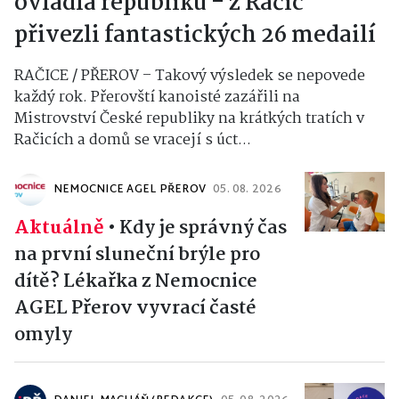
ovládla republiku - z Račic
přivezli fantastických 26 medailí
RAČICE / PŘEROV – Takový výsledek se nepovede
každý rok. Přerovští kanoisté zazářili na
Mistrovství České republiky na krátkých tratích v
Račicích a domů se vracejí s úct...
NEMOCNICE AGEL PŘEROV
05. 08. 2026
Aktuálně
•
Kdy je správný čas
na první sluneční brýle pro
dítě? Lékařka z Nemocnice
AGEL Přerov vyvrací časté
omyly