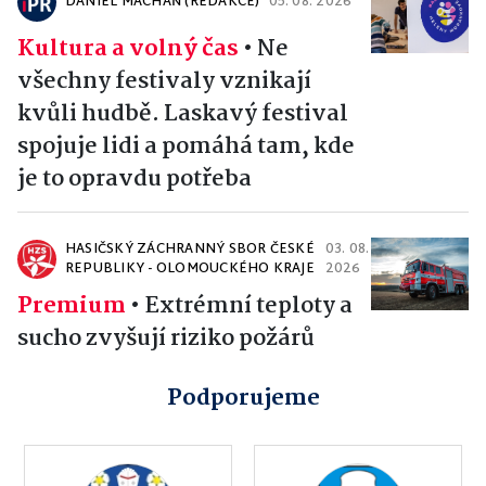
DANIEL MACHÁŇ (REDAKCE)
05. 08. 2026
Kultura a volný čas
•
Ne
všechny festivaly vznikají
kvůli hudbě. Laskavý festival
spojuje lidi a pomáhá tam, kde
je to opravdu potřeba
HASIČSKÝ ZÁCHRANNÝ SBOR ČESKÉ
03. 08.
REPUBLIKY - OLOMOUCKÉHO KRAJE
2026
Premium
•
Extrémní teploty a
sucho zvyšují riziko požárů
Podporujeme