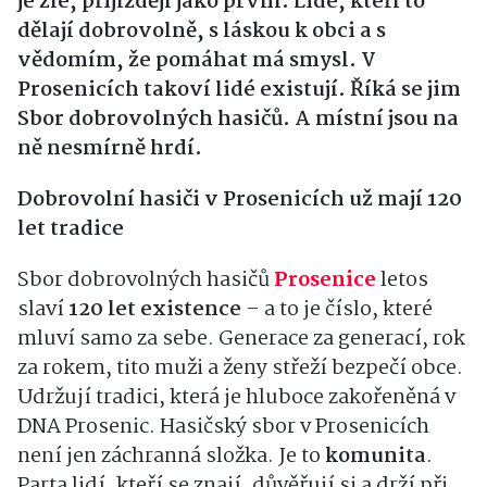
je zle, přijíždějí jako první. Lidé, kteří to
dělají dobrovolně, s láskou k obci a s
vědomím, že pomáhat má smysl. V
Prosenicích takoví lidé existují. Říká se jim
Sbor dobrovolných hasičů. A místní jsou na
ně nesmírně hrdí.
Dobrovolní hasiči v Prosenicích už mají 120
let tradice
Sbor dobrovolných hasičů
Prosenice
letos
slaví
120 let existence
– a to je číslo, které
mluví samo za sebe. Generace za generací, rok
za rokem, tito muži a ženy střeží bezpečí obce.
Udržují tradici, která je hluboce zakořeněná v
DNA Prosenic. Hasičský sbor v Prosenicích
není jen záchranná složka. Je to
komunita
.
Parta lidí, kteří se znají, důvěřují si a drží při