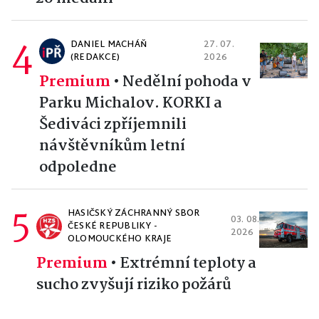
4
DANIEL MACHÁŇ
27. 07.
(REDAKCE)
2026
Premium
•
Nedělní pohoda v
Parku Michalov. KORKI a
Šediváci zpříjemnili
návštěvníkům letní
odpoledne
5
HASIČSKÝ ZÁCHRANNÝ SBOR
03. 08.
ČESKÉ REPUBLIKY -
2026
OLOMOUCKÉHO KRAJE
Premium
•
Extrémní teploty a
sucho zvyšují riziko požárů