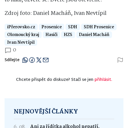
Zdroj foto: Daniel Macháň, Ivan Nevtípil
iPřerovsko.cz
Prosenice
SDH
SDH Prosenice
Olomoucký kraj
Hasiči
HZS
Daniel Macháň
Ivan Nevtípil
0
Sdílejte
Chcete přispět do diskuze? Stačí se jen
přihlásit.
NEJNOVĚJŠÍ ČLÁNKY
6. 08.
Ani za řídítka alkohol nepatří.