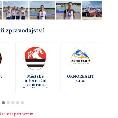
ři zpravodajství
u
Zvířátkov z.s.
Obec Sobíšky
 se stát partnerem