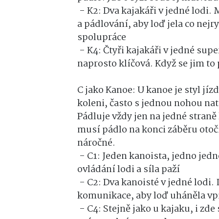
- K2: Dva kajakáři v jedné lodi
a pádlování, aby loď jela co nejry
spolupráce
- K4: Čtyři kajakáři v jedné supe
naprosto klíčová. Když se jim to 
C jako Kanoe: U kanoe je styl jíz
koleni, často s jednou nohou nat
Pádluje vždy jen na jedné straně
musí pádlo na konci záběru otočit
náročné.
- C1: Jeden kanoista, jedno jedn
ovládání lodi a síla paží
- C2: Dva kanoisté v jedné lodi.
komunikace, aby loď uháněla v
- C4: Stejně jako u kajaku, i zde