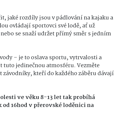
čit, jaké rozdíly jsou v pádlování na kajaku a
ilou ovládají sportovci své lodě, ať už
 nebo se snaží udržet přímý směr s jedním
vody – je to oslava sportu, vytrvalosti a
ít tuto jedinečnou atmosféru. Vezměte
it závodníky, kteří do každého záběru dávají
olesti ve věku 8-13 let tak probíhá
k od 16hod v přerovské loděnici na