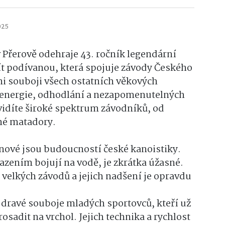
025
v Přerově odehraje 43. ročník legendární
ít podívanou, která spojuje závody Českého
 souboji všech ostatních věkových
y, energie, odhodlání a nezapomenutelných
uvidíte široké spektrum závodníků, od
né matadory.
inové jsou budoucností české kanoistiky.
azením bojují na vodě, je zkrátka úžasné.
h velkých závodů a jejich nadšení je opravdu
e dravé souboje mladých sportovců, kteří už
osadit na vrchol. Jejich technika a rychlost