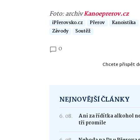
Foto: archiv
Kanoeprerov.cz
iPřerovsko.cz
Přerov
Kanoistika
Závody
Soutěž
0
Chcete přispět d
NEJNOVĚJŠÍ ČLÁNKY
6. 08.
Ani za řídítka alkohol n
tři promile