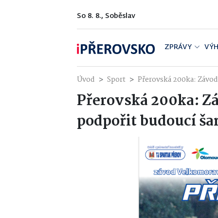
So 8. 8., Soběslav
ZPRÁVY
VÝH
Úvod
Sport
Přerovská 200ka: Závod
Přerovská 200ka: Zá
podpořit budoucí š