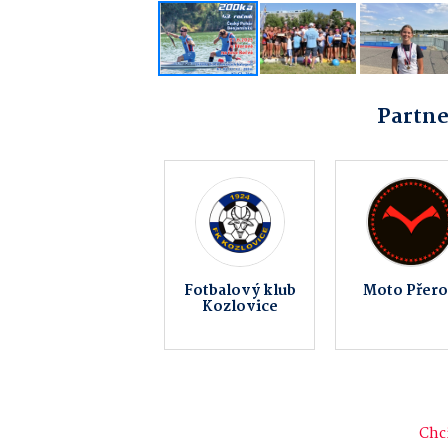
Partne
OKNOREALIT
Hasičský
Pavlovice 
s.r.o.
záchranný sbor
Přerova
České
republiky -
Olomouckého
kraje
Chci