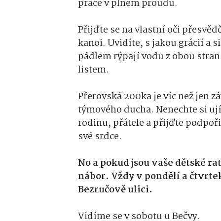
práce v plném proudu.
Přijďte se na vlastní oči přesvěd
kanoi. Uvidíte, s jakou grácií a s
pádlem rýpají vodu z obou stran
listem.
Přerovská 200ka je víc než jen zá
týmového ducha. Nenechte si uj
rodinu, přátele a přijďte podpoř
své srdce.
No a pokud jsou vaše dětské rat
nábor. Vždy v pondělí a čtvrte
Bezručově ulici.
Vidíme se v sobotu u Bečvy.