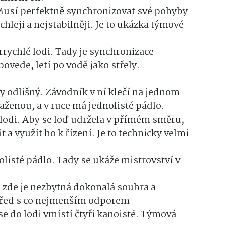
. Musí perfektně synchronizovat své pohyby
chleji a nejstabilněji. Je to ukázka týmové
rrychlé lodi. Tady je synchronizace
povede, letí po vodě jako střely.
dy odlišný. Závodník v ní klečí na jednom
aženou, a v ruce má jednolisté pádlo.
 lodi. Aby se loď udržela v přímém směru,
 a využít ho k řízení. Je to technicky velmi
olisté pádlo. Tady se ukáže mistrovství v
 I zde je nezbytná dokonalá souhra a
před s co nejmenším odporem
 se do lodi vmístí čtyři kanoisté. Týmová