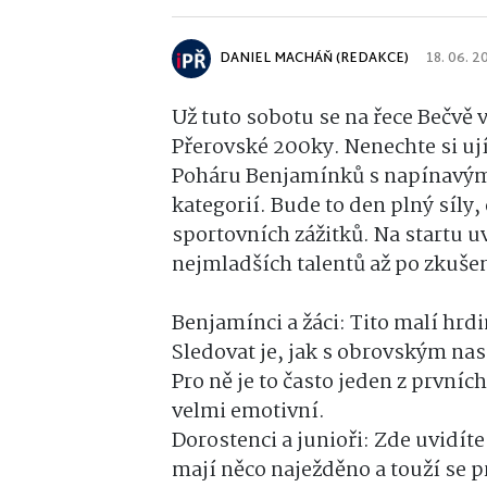
DANIEL MACHÁŇ (REDAKCE)
18. 06. 2
Už tuto sobotu se na řece Bečvě 
Přerovské 200ky. Nenechte si uj
Poháru Benjamínků s napínavými
kategorií. Bude to den plný síl
sportovních zážitků. Na startu 
nejmladších talentů až po zkuše
Benjamínci a žáci: Tito malí hrd
Sledovat je, jak s obrovským nas
Pro ně je to často jeden z prvníc
velmi emotivní.
Dorostenci a junioři: Zde uvidít
mají něco naježděno a touží se pr