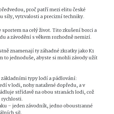
předvedou, proč patří mezi elitu české
u síly, vytrvalosti a precizní techniky.
e sportem na celý život. Tito zkušení borci a
odu a závodění s věkem rozhodně nemizí.
stně znamenají ty záhadné zkratky jako K1
m to jednoduše, abyste si mohli závody užít
 základními typy lodí a pádlování:
sedí v lodi, nohy natažené dopředu, a v
dluje střídavě na obou stranách lodi, což
rychlosti.
ajaku – jeden závodník, jedno oboustranné
álních sil.