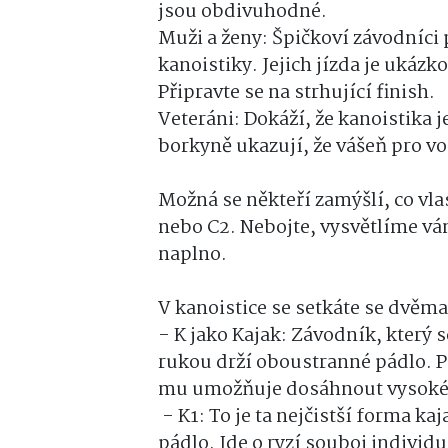
jsou obdivuhodné.
Muži a ženy: Špičkoví závodníci 
kanoistiky. Jejich jízda je ukázko
Připravte se na strhující finish.
Veteráni: Dokáží, že kanoistika j
borkyně ukazují, že vášeň pro v
Možná se někteří zamýšlí, co vla
nebo C2. Nebojte, vysvětlíme vá
naplno.
V kanoistice se setkáte se dvěma
- K jako Kajak: Závodník, který 
rukou drží oboustranné pádlo. Pá
mu umožňuje dosáhnout vysoké 
- K1: To je ta nejčistší forma k
pádlo. Jde o ryzí souboj individu