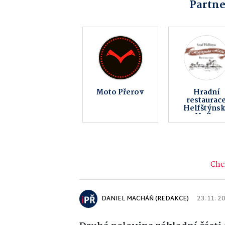
Partne
Obec Beňov
OKNOREAL
s.r.o.
Chci
DANIEL MACHÁŇ (REDAKCE)
23. 11. 2