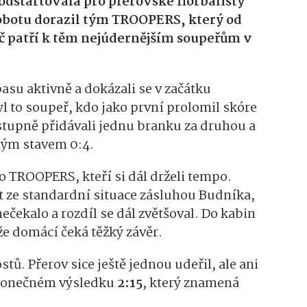
odstartovala pro přerovské florbalisty
obotu dorazil tým TROOPERS, který od
 patří k těm nejúdernějším soupeřům v
asu aktivně a dokázali se v začátku
yl to soupeř, kdo jako první prolomil skóre
ostupně přidávali jednu branku za druhou a
ným stavem 0:4.
o TROOPERS, kteří si dál drželi tempo.
at ze standardní situace zásluhou Budníka,
ečekalo a rozdíl se dál zvětšoval. Do kabin
 že domácí čeká těžký závěr.
ostů. Přerov sice ještě jednou udeřil, ale ani
 konečném výsledku
2:15
, který znamená