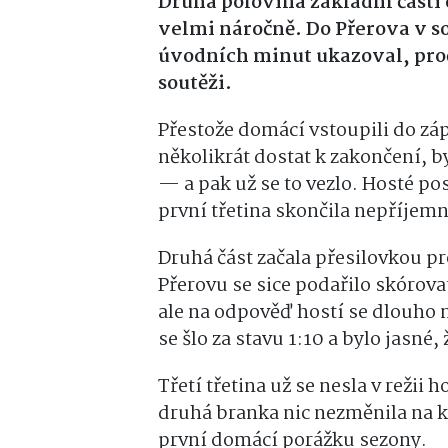
Druhá polovina základní části 
velmi náročně. Do Přerova v s
úvodních minut ukazoval, proč
soutěži.
Přestože domácí vstoupili do záp
několikrát dostat k zakončení, b
— a pak už se to vezlo. Hosté p
první třetina skončila nepříjem
Druhá část začala přesilovkou pr
Přerovu se sice podařilo skórov
ale na odpověď hostí se dlouho n
se šlo za stavu 1:10 a bylo jasné,
Třetí třetina už se nesla v režii h
druhá branka nic nezměnila na
první domácí porážku sezony.