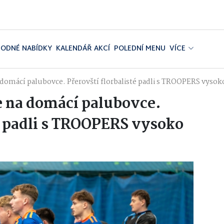
ODNÉ NABÍDKY
KALENDÁŘ AKCÍ
POLEDNÍ MENU
VÍCE
a domácí palubovce. Přerovští florbalisté padli s TROOPERS vysok
ce na domácí palubovce.
té padli s TROOPERS vysoko