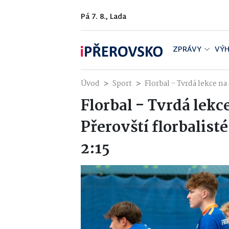
Pá 7. 8., Lada
ZPRÁVY
VÝH
Úvod
Sport
Florbal - Tvrdá lekce n
Florbal - Tvrdá lek
Přerovští florbalis
2:15