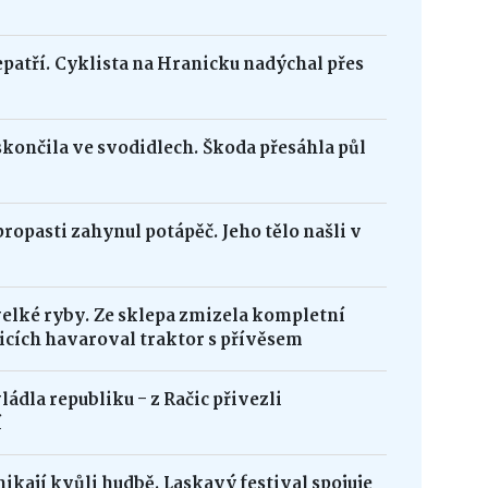
epatří. Cyklista na Hranicku nadýchal přes
skončila ve svodidlech. Škoda přesáhla půl
opasti zahynul potápěč. Jeho tělo našli v
velké ryby. Ze sklepa zmizela kompletní
icích havaroval traktor s přívěsem
ádla republiku - z Račic přivezli
í
ikají kvůli hudbě. Laskavý festival spojuje