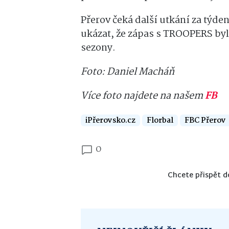
Přerov čeká další utkání za týde
ukázat, že zápas s TROOPERS byl
sezony.
Foto: Daniel Macháň
Více foto najdete na našem
FB
iPřerovsko.cz
Florbal
FBC Přerov
0
Chcete přispět d