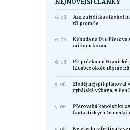
NEJNOVĚJŠÍ ČLÁNKY
6. 08.
Ani za řídítka alkohol n
tři promile
6. 08.
Nehoda na D1 u Přerova 
milionu korun
6. 08.
Při průzkumu Hranické pr
hloubce okolo 185 metrů
5. 08.
Zloděj nejspíš plánoval 
rybářská výbava, v Penč
5. 08.
Přerovská kanoistika ovl
fantastických 26 medail
5. 08.
Ne všechny festivaly vzn