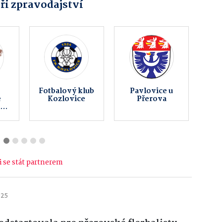
ři zpravodajství
IT
Obec Prosenice
Hanácký
paraklub, z.s.
 se stát partnerem
025