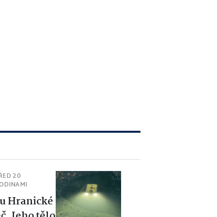
ŘED 20
ODINAMI
u Hranické
č. Jeho tělo