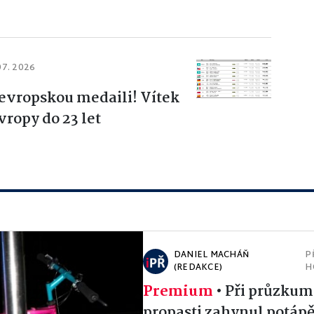
07. 2026
 evropskou medaili! Vítek
ropy do 23 let
DANIEL MACHÁŇ
P
(REDAKCE)
H
Premium
•
Při průzkum
propasti zahynul potápě