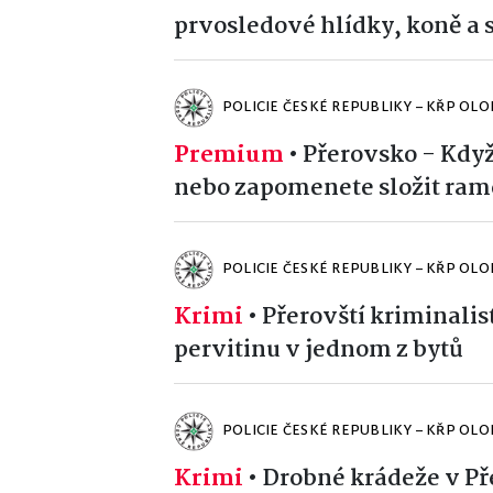
prvosledové hlídky, koně a s
POLICIE ČESKÉ REPUBLIKY – KŘP OL
Premium
•
Přerovsko - Kdy
nebo zapomenete složit ra
POLICIE ČESKÉ REPUBLIKY – KŘP OL
Krimi
•
Přerovští kriminalis
pervitinu v jednom z bytů
POLICIE ČESKÉ REPUBLIKY – KŘP OL
Krimi
•
Drobné krádeže v Př