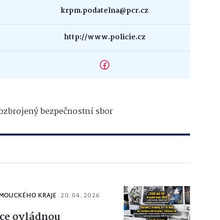
krpm.podatelna@pcr.cz
http://www.policie.cz
 ozbrojený bezpečnostní sbor
OMOUCKÉHO KRAJE
20. 04. 2026
ice ovládnou