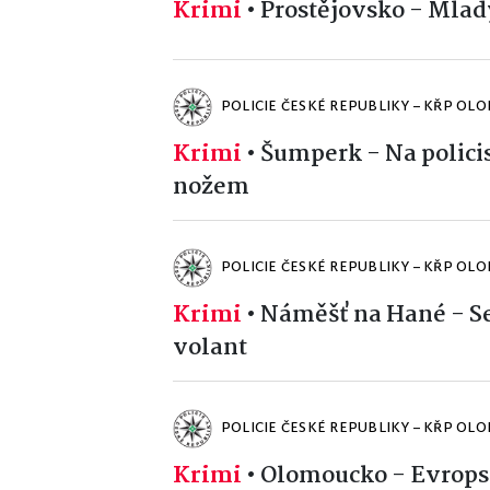
Krimi
•
Prostějovsko - Mlad
POLICIE ČESKÉ REPUBLIKY – KŘP OL
Krimi
•
Šumperk - Na policis
nožem
POLICIE ČESKÉ REPUBLIKY – KŘP OL
Krimi
•
Náměšť na Hané - Se
volant
POLICIE ČESKÉ REPUBLIKY – KŘP OL
Krimi
•
Olomoucko - Evropsk