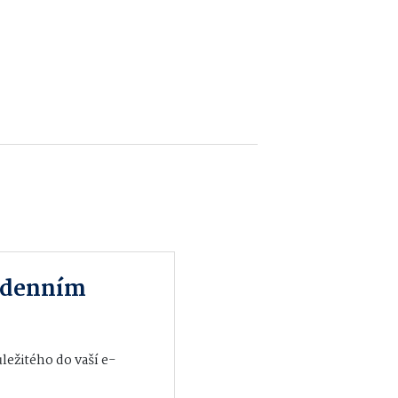
m denním
ežitého do vaší e-