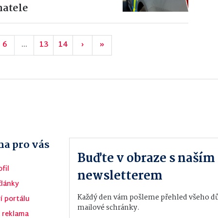
hatele
6
...
13
14
›
»
a pro vás
Buďte v obraze s naší
fil
newsletterem
články
Každý den vám pošleme přehled všeho důl
í portálu
mailové schránky.
 reklama