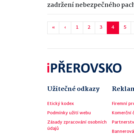
zadržení nebezpečného pac
«
‹
1
2
3
4
5
Užitečné odkazy
Reklam
Etický kodex
Firemní pro
Podmínky užití webu
Komerční 
Zásady zpracování osobních
Partnerstv
údajů
Bannerová