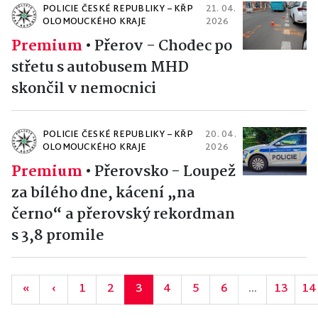
POLICIE ČESKÉ REPUBLIKY – KŘP
21. 04.
OLOMOUCKÉHO KRAJE
2026
Premium
•
Přerov - Chodec po
střetu s autobusem MHD
skončil v nemocnici
POLICIE ČESKÉ REPUBLIKY – KŘP
20. 04.
OLOMOUCKÉHO KRAJE
2026
Premium
•
Přerovsko - Loupež
za bílého dne, kácení „na
černo“ a přerovský rekordman
s 3,8 promile
«
‹
1
2
3
4
5
6
...
13
14