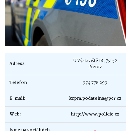
U Výstaviště 18, 751 52
Adresa
Přerov
Telefon
974 778 299
E-mail:
krpm.podatelna@pcr.cz
Web:
http://www.policie.cz
Jsme na sociálních