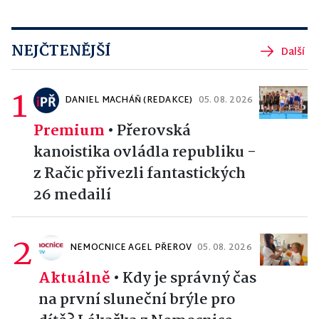
NEJČTENĚJŠÍ
Další
1
DANIEL MACHÁŇ (REDAKCE)
05. 08. 2026
Premium
•
Přerovská
kanoistika ovládla republiku -
z Račic přivezli fantastických
26 medailí
2
NEMOCNICE AGEL PŘEROV
05. 08. 2026
Aktuálně
•
Kdy je správný čas
na první sluneční brýle pro