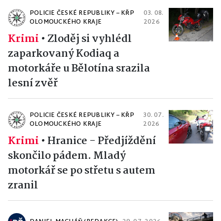
POLICIE ČESKÉ REPUBLIKY – KŘP
03. 08.
OLOMOUCKÉHO KRAJE
2026
Krimi
•
Zloděj si vyhlédl
zaparkovaný Kodiaq a
motorkáře u Bělotína srazila
lesní zvěř
POLICIE ČESKÉ REPUBLIKY – KŘP
30. 07.
OLOMOUCKÉHO KRAJE
2026
Krimi
•
Hranice - Předjíždění
skončilo pádem. Mladý
motorkář se po střetu s autem
zranil