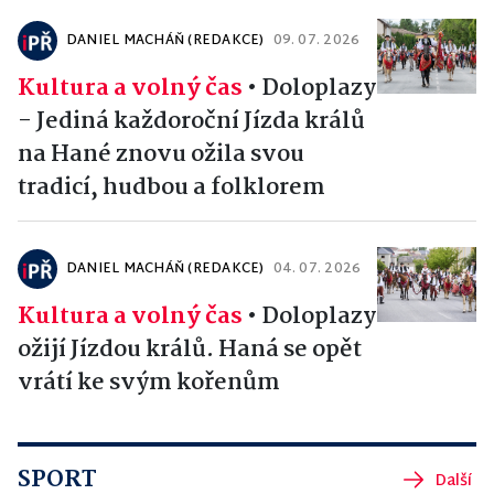
DANIEL MACHÁŇ (REDAKCE)
09. 07. 2026
Kultura a volný čas
•
Doloplazy
- Jediná každoroční Jízda králů
na Hané znovu ožila svou
tradicí, hudbou a folklorem
DANIEL MACHÁŇ (REDAKCE)
04. 07. 2026
Kultura a volný čas
•
Doloplazy
ožijí Jízdou králů. Haná se opět
vrátí ke svým kořenům
SPORT
Další