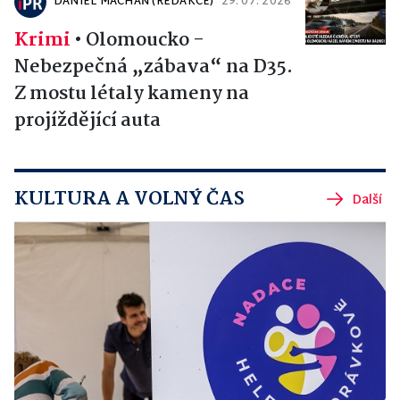
DANIEL MACHÁŇ (REDAKCE)
29. 07. 2026
Krimi
•
Olomoucko -
Nebezpečná „zábava“ na D35.
Z mostu létaly kameny na
projíždějící auta
KULTURA A VOLNÝ ČAS
Další