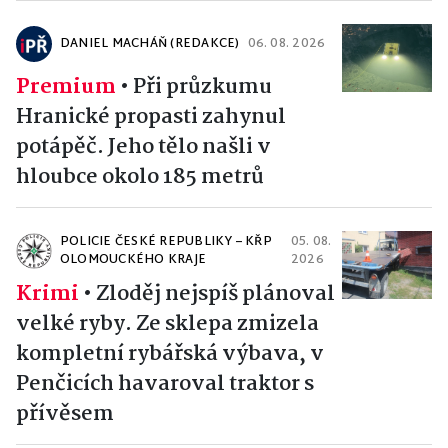
DANIEL MACHÁŇ (REDAKCE)
06. 08. 2026
Premium
•
Při průzkumu
Hranické propasti zahynul
potápěč. Jeho tělo našli v
hloubce okolo 185 metrů
POLICIE ČESKÉ REPUBLIKY – KŘP
05. 08.
OLOMOUCKÉHO KRAJE
2026
Krimi
•
Zloděj nejspíš plánoval
velké ryby. Ze sklepa zmizela
kompletní rybářská výbava, v
Penčicích havaroval traktor s
přívěsem