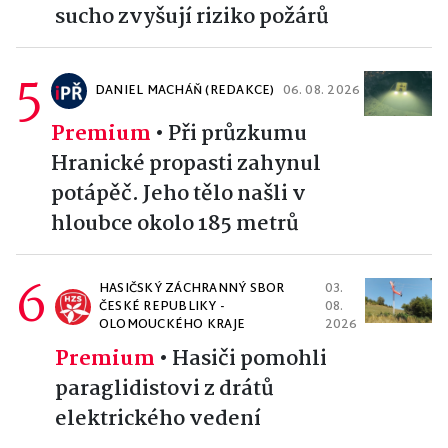
sucho zvyšují riziko požárů
5
DANIEL MACHÁŇ (REDAKCE)
06. 08. 2026
Premium
•
Při průzkumu
Hranické propasti zahynul
potápěč. Jeho tělo našli v
hloubce okolo 185 metrů
6
HASIČSKÝ ZÁCHRANNÝ SBOR
03.
ČESKÉ REPUBLIKY -
08.
OLOMOUCKÉHO KRAJE
2026
Premium
•
Hasiči pomohli
paraglidistovi z drátů
elektrického vedení