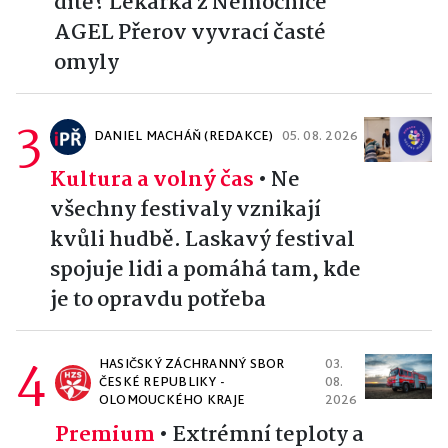
dítě? Lékařka z Nemocnice
AGEL Přerov vyvrací časté
omyly
3
DANIEL MACHÁŇ (REDAKCE)
05. 08. 2026
Kultura a volný čas
•
Ne
všechny festivaly vznikají
kvůli hudbě. Laskavý festival
spojuje lidi a pomáhá tam, kde
je to opravdu potřeba
4
HASIČSKÝ ZÁCHRANNÝ SBOR
03.
ČESKÉ REPUBLIKY -
08.
OLOMOUCKÉHO KRAJE
2026
Premium
•
Extrémní teploty a