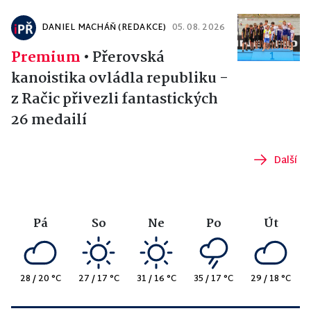
DANIEL MACHÁŇ (REDAKCE)
05. 08. 2026
Premium
•
Přerovská
kanoistika ovládla republiku -
z Račic přivezli fantastických
26 medailí
Další
Pá
So
Ne
Po
Út
28 / 20 °C
27 / 17 °C
31 / 16 °C
35 / 17 °C
29 / 18 °C