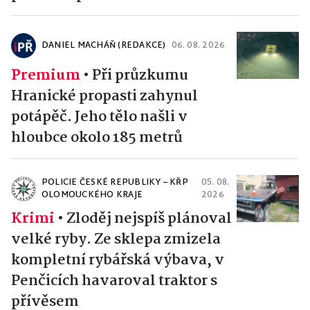
DANIEL MACHÁŇ (REDAKCE)
06. 08. 2026
Premium
•
Při průzkumu
Hranické propasti zahynul
potápěč. Jeho tělo našli v
hloubce okolo 185 metrů
POLICIE ČESKÉ REPUBLIKY – KŘP
05. 08.
OLOMOUCKÉHO KRAJE
2026
Krimi
•
Zloděj nejspíš plánoval
velké ryby. Ze sklepa zmizela
kompletní rybářská výbava, v
Penčicích havaroval traktor s
přívěsem