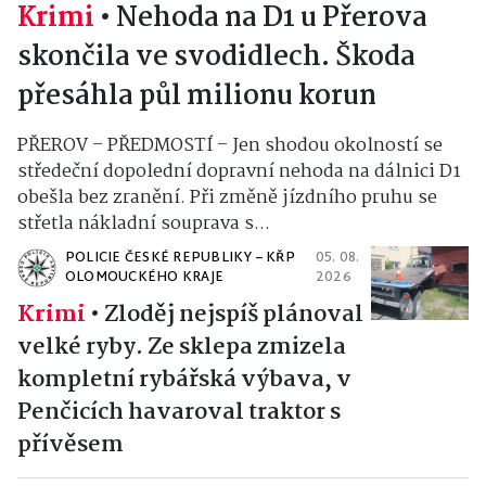
Krimi
•
Nehoda na D1 u Přerova
skončila ve svodidlech. Škoda
přesáhla půl milionu korun
PŘEROV – PŘEDMOSTÍ – Jen shodou okolností se
středeční dopolední dopravní nehoda na dálnici D1
obešla bez zranění. Při změně jízdního pruhu se
střetla nákladní souprava s...
POLICIE ČESKÉ REPUBLIKY – KŘP
05. 08.
OLOMOUCKÉHO KRAJE
2026
Krimi
•
Zloděj nejspíš plánoval
velké ryby. Ze sklepa zmizela
kompletní rybářská výbava, v
Penčicích havaroval traktor s
přívěsem