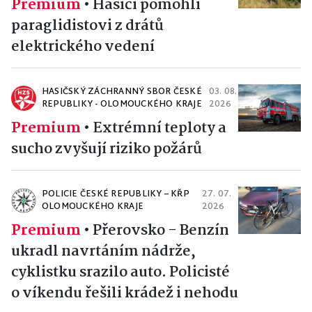
Premium
•
Hasiči pomohli
paraglidistovi z drátů
elektrického vedení
HASIČSKÝ ZÁCHRANNÝ SBOR ČESKÉ
03. 08.
REPUBLIKY - OLOMOUCKÉHO KRAJE
2026
Premium
•
Extrémní teploty a
sucho zvyšují riziko požárů
POLICIE ČESKÉ REPUBLIKY – KŘP
27. 07.
OLOMOUCKÉHO KRAJE
2026
Premium
•
Přerovsko - Benzín
ukradl navrtáním nádrže,
cyklistku srazilo auto. Policisté
o víkendu řešili krádež i nehodu