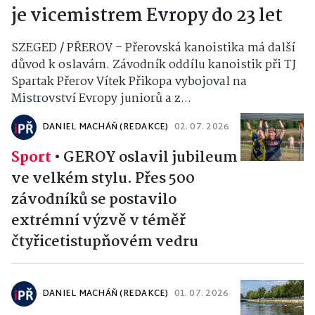
je vicemistrem Evropy do 23 let
SZEGED / PŘEROV – Přerovská kanoistika má další
důvod k oslavám. Závodník oddílu kanoistik při TJ
Spartak Přerov Vítek Přikopa vybojoval na
Mistrovství Evropy juniorů a z...
DANIEL MACHÁŇ (REDAKCE)
02. 07. 2026
Sport
•
GEROY oslavil jubileum
ve velkém stylu. Přes 500
závodníků se postavilo
extrémní výzvě v téměř
čtyřicetistupňovém vedru
DANIEL MACHÁŇ (REDAKCE)
01. 07. 2026