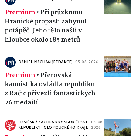
Premium
•
Při průzkumu
Hranické propasti zahynul
potápěč. Jeho tělo našli v
hloubce okolo 185 metrů
DANIEL MACHÁŇ (REDAKCE)
05. 08. 2026
Premium
•
Přerovská
kanoistika ovládla republiku -
z Račic přivezli fantastických
26 medailí
HASIČSKÝ ZÁCHRANNÝ SBOR ČESKÉ
03. 08.
REPUBLIKY - OLOMOUCKÉHO KRAJE
2026