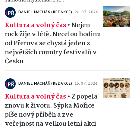
samotná myšlenka. Pře...
DANIEL MACHÁŇ (REDAKCE)
26. 07. 2026
Kultura a volný čas
•
Nejen
rock žije v létě. Necelou hodinu
od Přerova se chystá jeden z
největších country festivalů v
Česku
DANIEL MACHÁŇ (REDAKCE)
15. 07. 2026
Kultura a volný čas
•
Z popela
znovu k životu. Sýpka Mořice
píše nový příběh a zve
veřejnost na velkou letní akci