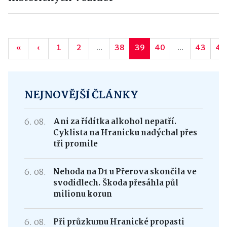
«
‹
1
2
...
38
39
40
...
43
44
NEJNOVĚJŠÍ ČLÁNKY
6. 08.
Ani za řídítka alkohol nepatří.
Cyklista na Hranicku nadýchal přes
tři promile
6. 08.
Nehoda na D1 u Přerova skončila ve
svodidlech. Škoda přesáhla půl
milionu korun
6. 08.
Při průzkumu Hranické propasti