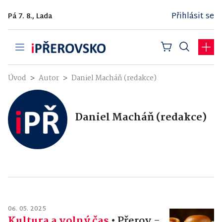
Přihlásit se
Pá 7. 8., Lada
Úvod
Autor
Daniel Macháň (redakce)
Daniel Macháň (redakce)
06. 05. 2025
Kultura a volný čas
•
Přerov -