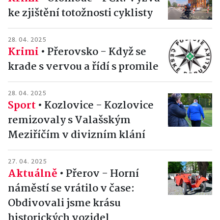
ke zjištění totožnosti cyklisty
28. 04. 2025
Krimi
•
Přerovsko - Když se
krade s vervou a řídí s promile
28. 04. 2025
Sport
•
Kozlovice - Kozlovice
remizovaly s Valašským
Meziříčím v divizním klání
27. 04. 2025
Aktuálně
•
Přerov - Horní
náměstí se vrátilo v čase:
Obdivovali jsme krásu
historických vozidel