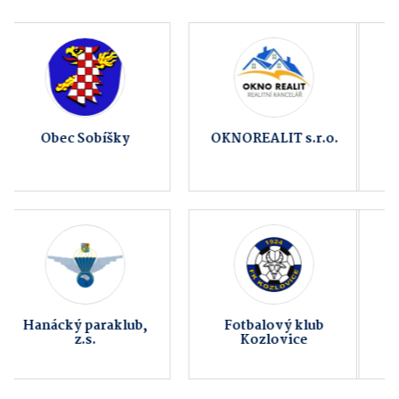
Obec Beňov
Fitness AVE
Zvířátkov z.s.
ATG studio