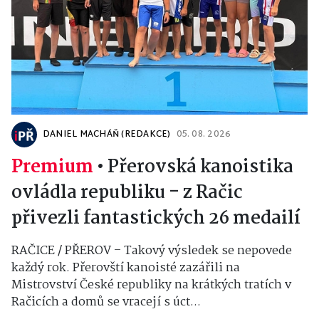
DANIEL MACHÁŇ (REDAKCE)
05. 08. 2026
Premium
•
Přerovská kanoistika
ovládla republiku - z Račic
přivezli fantastických 26 medailí
RAČICE / PŘEROV – Takový výsledek se nepovede
každý rok. Přerovští kanoisté zazářili na
Mistrovství České republiky na krátkých tratích v
Račicích a domů se vracejí s úct...