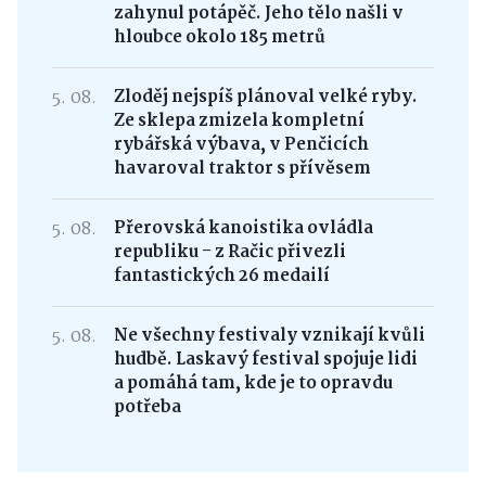
zahynul potápěč. Jeho tělo našli v
hloubce okolo 185 metrů
5. 08.
Zloděj nejspíš plánoval velké ryby.
Ze sklepa zmizela kompletní
rybářská výbava, v Penčicích
havaroval traktor s přívěsem
5. 08.
Přerovská kanoistika ovládla
republiku - z Račic přivezli
fantastických 26 medailí
5. 08.
Ne všechny festivaly vznikají kvůli
hudbě. Laskavý festival spojuje lidi
a pomáhá tam, kde je to opravdu
potřeba