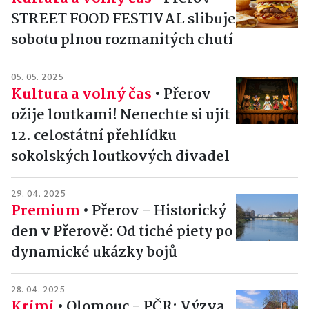
STREET FOOD FESTIVAL slibuje
sobotu plnou rozmanitých chutí
05. 05. 2025
Kultura a volný čas
•
Přerov
ožije loutkami! Nenechte si ujít
12. celostátní přehlídku
sokolských loutkových divadel
29. 04. 2025
Premium
•
Přerov - Historický
den v Přerově: Od tiché piety po
dynamické ukázky bojů
28. 04. 2025
Krimi
•
Olomouc - PČR: Výzva