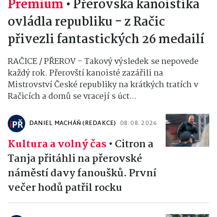
Premium
•
Přerovská kanoistika
ovládla republiku - z Račic
přivezli fantastických 26 medailí
RAČICE / PŘEROV – Takový výsledek se nepovede
každý rok. Přerovští kanoisté zazářili na
Mistrovství České republiky na krátkých tratích v
Račicích a domů se vracejí s úct...
DANIEL MACHÁŇ (REDAKCE)
08. 08. 2026
Kultura a volný čas
•
Citron a
Tanja přitáhli na přerovské
náměstí davy fanoušků. První
večer hodů patřil rocku