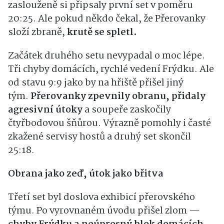
zaslouženě si připsaly první set v poměru
20:25. Ale pokud někdo čekal, že Přerovanky
složí zbraně,
krutě se spletl.
Začátek druhého setu nevypadal o moc lépe.
Tři chyby domácích, rychlé vedení Frýdku. Ale
od stavu 9:9 jako by na hřiště přišel jiný
tým.
Přerovanky zpevnily obranu, přidaly
agresivní útoky
a soupeře zaskočily
čtyřbodovou šňůrou. Výrazně pomohly i časté
zkažené servisy hostů a druhý set skončil
25:18.
Obrana jako zeď, útok jako břitva
Třetí set byl doslova exhibicí přerovského
týmu. Po vyrovnaném úvodu přišel zlom —