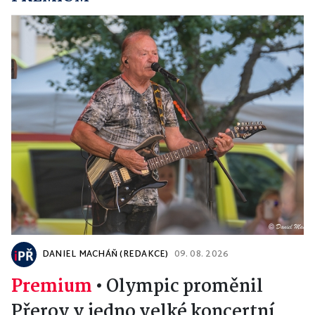
DANIEL MACHÁŇ (REDAKCE)
09. 08. 2026
Premium
•
Olympic proměnil
Přerov v jedno velké koncertní