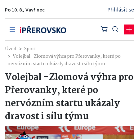
Přihlásit se
Po 10. 8., Vavřinec
Úvod
Sport
Volejbal -Zlomová výhra pro Přerovanky, které po
nervózním startu ukázaly dravost i sílu týmu
Volejbal -Zlomová výhra pro
Přerovanky, které po
nervózním startu ukázaly
dravost i sílu týmu