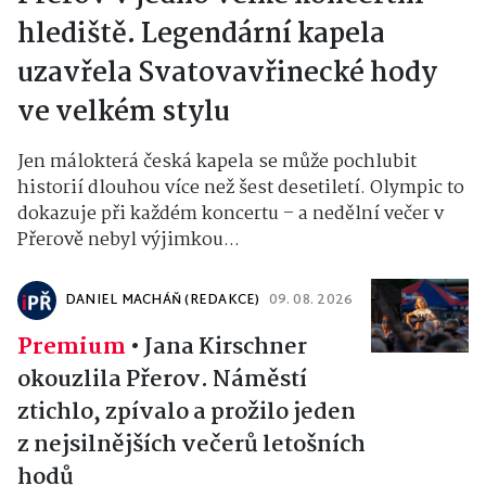
hlediště. Legendární kapela
uzavřela Svatovavřinecké hody
ve velkém stylu
Jen málokterá česká kapela se může pochlubit
historií dlouhou více než šest desetiletí. Olympic to
dokazuje při každém koncertu – a nedělní večer v
Přerově nebyl výjimkou...
DANIEL MACHÁŇ (REDAKCE)
09. 08. 2026
Premium
•
Jana Kirschner
okouzlila Přerov. Náměstí
ztichlo, zpívalo a prožilo jeden
z nejsilnějších večerů letošních
hodů