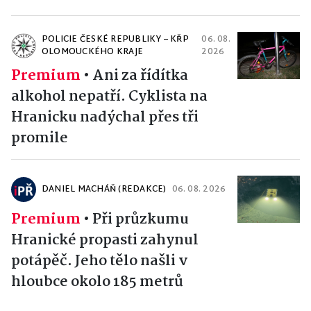
POLICIE ČESKÉ REPUBLIKY – KŘP
06. 08.
OLOMOUCKÉHO KRAJE
2026
Premium
•
Ani za řídítka
alkohol nepatří. Cyklista na
Hranicku nadýchal přes tři
promile
DANIEL MACHÁŇ (REDAKCE)
06. 08. 2026
Premium
•
Při průzkumu
Hranické propasti zahynul
potápěč. Jeho tělo našli v
hloubce okolo 185 metrů