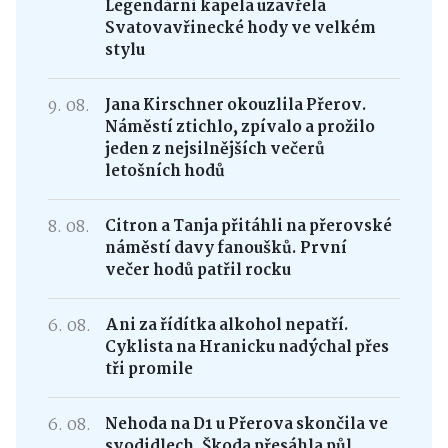
Legendární kapela uzavřela
Svatovavřinecké hody ve velkém
stylu
9. 08.
Jana Kirschner okouzlila Přerov.
Náměstí ztichlo, zpívalo a prožilo
jeden z nejsilnějších večerů
letošních hodů
8. 08.
Citron a Tanja přitáhli na přerovské
náměstí davy fanoušků. První
večer hodů patřil rocku
6. 08.
Ani za řídítka alkohol nepatří.
Cyklista na Hranicku nadýchal přes
tři promile
6. 08.
Nehoda na D1 u Přerova skončila ve
svodidlech. Škoda přesáhla půl