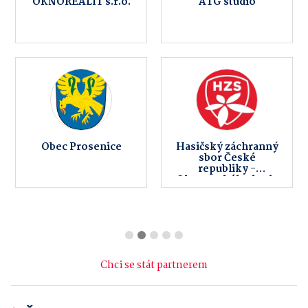
OKNOREALIT s.r.o.
ATG studio
Obec Prosenice
Hasičský záchranný
sbor České
republiky -
Olomouckého kraje
Chci se stát partnerem