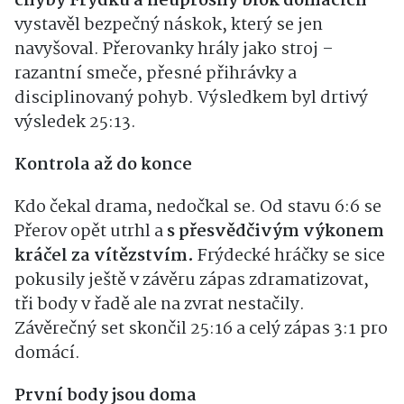
chyby Frýdku a neúprosný blok domácích
vystavěl bezpečný náskok, který se jen
navyšoval. Přerovanky hrály jako stroj –
razantní smeče, přesné přihrávky a
disciplinovaný pohyb. Výsledkem byl drtivý
výsledek 25:13.
Kontrola až do konce
Kdo čekal drama, nedočkal se. Od stavu 6:6 se
Přerov opět utrhl a
s přesvědčivým výkonem
kráčel za vítězstvím.
Frýdecké hráčky se sice
pokusily ještě v závěru zápas zdramatizovat,
tři body v řadě ale na zvrat nestačily.
Závěrečný set skončil 25:16 a celý zápas 3:1 pro
domácí.
První body jsou doma