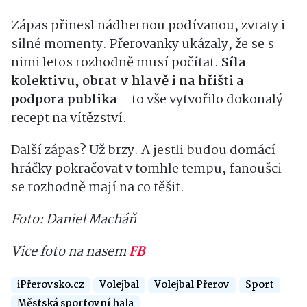
Zápas přinesl nádhernou podívanou, zvraty i
silné momenty. Přerovanky ukázaly, že se s
nimi letos rozhodně musí počítat.
Síla
kolektivu, obrat v hlavě i na hřišti a
podpora publika
– to vše vytvořilo dokonalý
recept na vítězství.
Další zápas? Už brzy. A jestli budou domácí
hráčky pokračovat v tomhle tempu, fanoušci
se rozhodně mají na co těšit.
Foto: Daniel Macháň
Vice foto na nasem
FB
iPřerovsko.cz
Volejbal
Volejbal Přerov
Sport
Městská sportovní hala