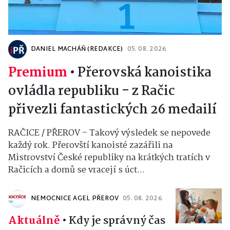
DANIEL MACHÁŇ (REDAKCE)
05. 08. 2026
Premium
•
Přerovská kanoistika
ovládla republiku - z Račic
přivezli fantastických 26 medailí
RAČICE / PŘEROV – Takový výsledek se nepovede
každý rok. Přerovští kanoisté zazářili na
Mistrovství České republiky na krátkých tratích v
Račicích a domů se vracejí s úct...
NEMOCNICE AGEL PŘEROV
05. 08. 2026
Aktuálně
•
Kdy je správný čas