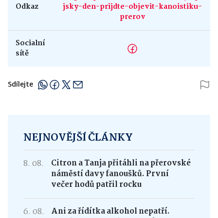
Odkaz
jsky-den-prijdte-objevit-kanoistiku-
prerov
Socialní
sítě
Sdílejte
NEJNOVĚJŠÍ ČLÁNKY
8. 08.
Citron a Tanja přitáhli na přerovské
náměstí davy fanoušků. První
večer hodů patřil rocku
6. 08.
Ani za řídítka alkohol nepatří.