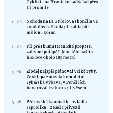
Cyklista na Hranicku nadýchal přes
tři promile
6. 08.
Nehoda na D1 u Přerova skončila ve
svodidlech. Škoda přesáhla půl
milionu korun
6. 08.
Při průzkumu Hranické propasti
zahynul potápěč. Jeho tělo našli v
hloubce okolo 185 metrů
5. 08.
Zloděj nejspíš plánoval velké ryby.
Ze sklepa zmizela kompletní
rybářská výbava, v Penčicích
havaroval traktor s přívěsem
5. 08.
Přerovská kanoistika ovládla
republiku - z Račic přivezli