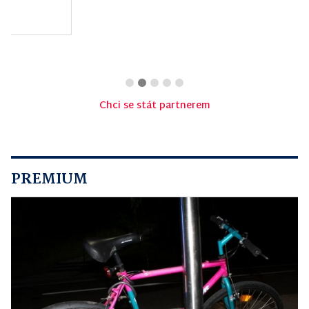
centrum Bystřice
pod Hostýnem
Chci se stát partnerem
PREMIUM