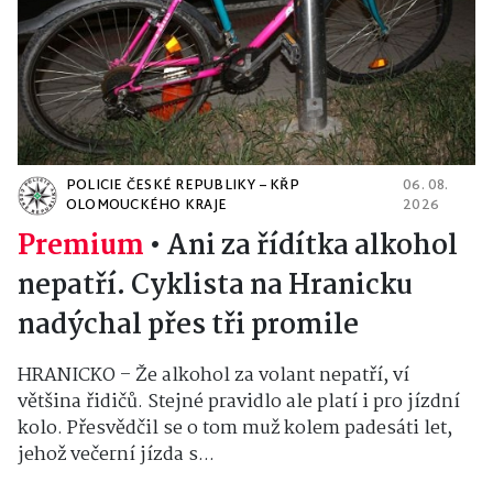
POLICIE ČESKÉ REPUBLIKY – KŘP
06. 08.
OLOMOUCKÉHO KRAJE
2026
Premium
•
Ani za řídítka alkohol
nepatří. Cyklista na Hranicku
nadýchal přes tři promile
HRANICKO – Že alkohol za volant nepatří, ví
většina řidičů. Stejné pravidlo ale platí i pro jízdní
kolo. Přesvědčil se o tom muž kolem padesáti let,
jehož večerní jízda s...