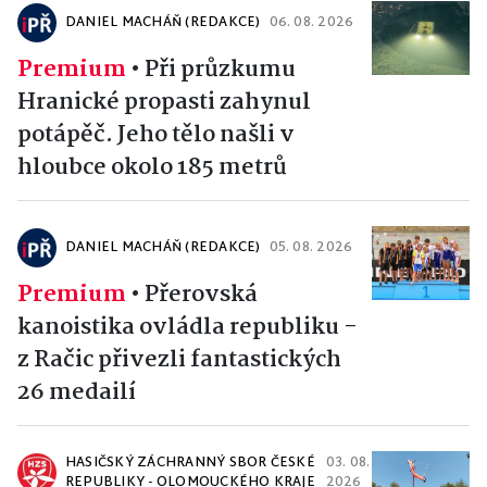
DANIEL MACHÁŇ (REDAKCE)
06. 08. 2026
Premium
•
Při průzkumu
Hranické propasti zahynul
potápěč. Jeho tělo našli v
hloubce okolo 185 metrů
DANIEL MACHÁŇ (REDAKCE)
05. 08. 2026
Premium
•
Přerovská
kanoistika ovládla republiku -
z Račic přivezli fantastických
26 medailí
HASIČSKÝ ZÁCHRANNÝ SBOR ČESKÉ
03. 08.
REPUBLIKY - OLOMOUCKÉHO KRAJE
2026