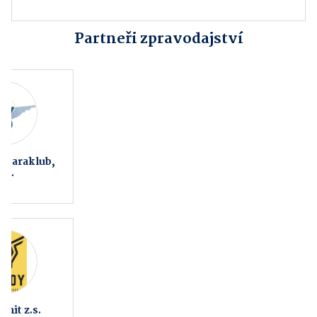
Partneři zpravodajství
Pavlovice u Přerova
Fitness AVE
Městské informační
Zvířátkov z.s.