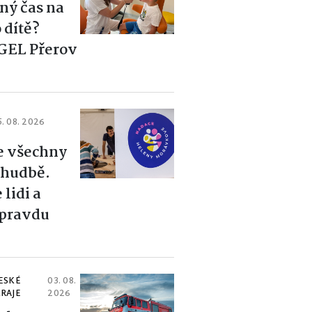
ný čas na
 dítě?
GEL Přerov
5. 08. 2026
e všechny
i hudbě.
 lidi a
opravdu
ESKÉ
03. 08.
RAJE
2026