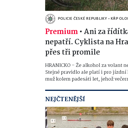
POLICIE ČESKÉ REPUBLIKY – KŘP OL
Premium
•
Ani za řídít
nepatří. Cyklista na Hr
přes tři promile
HRANICKO – Že alkohol za volant nepa
Stejné pravidlo ale platí i pro jízdní
muž kolem padesáti let, jehož večerní
NEJČTENĚJŠÍ