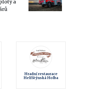
ploty a
árů
Obec Kokory