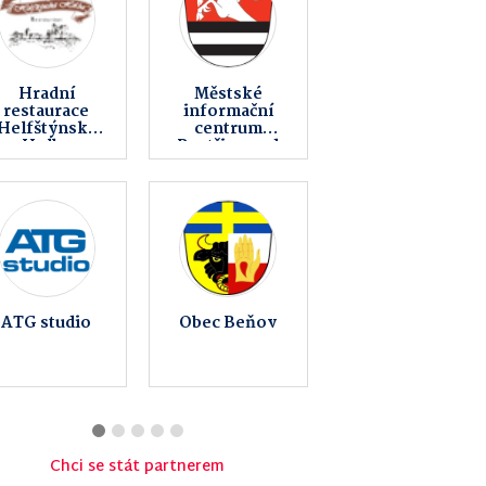
CT-Fair s.r.o.
Zvířátkov z.s.
Policie České
Fitness AVE
republiky –
KŘP
Olomouckého
kraje
Chci se stát partnerem