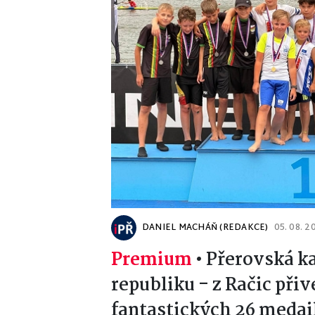
DANIEL MACHÁŇ (REDAKCE)
05. 08. 2
Premium
•
Přerovská ka
republiku - z Račic přiv
fantastických 26 medai