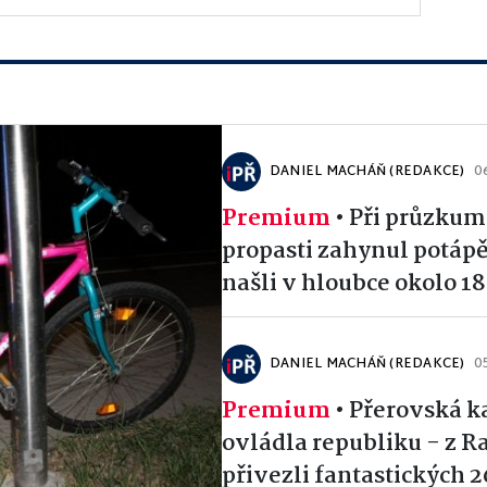
DANIEL MACHÁŇ (REDAKCE)
0
Premium
•
Při průzkum
propasti zahynul potápě
našli v hloubce okolo 1
DANIEL MACHÁŇ (REDAKCE)
0
Premium
•
Přerovská k
ovládla republiku - z R
přivezli fantastických 