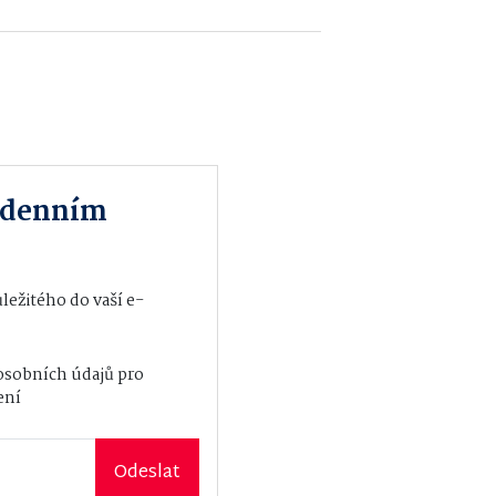
m denním
ežitého do vaší e-
osobních údajů
pro
ení
Odeslat