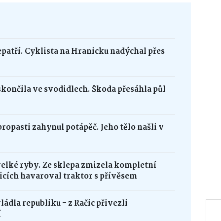
epatří. Cyklista na Hranicku nadýchal přes
skončila ve svodidlech. Škoda přesáhla půl
opasti zahynul potápěč. Jeho tělo našli v
velké ryby. Ze sklepa zmizela kompletní
icích havaroval traktor s přívěsem
ádla republiku - z Račic přivezli
í