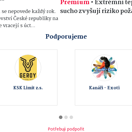
Premium
•
Extrémní te
sucho zvyšují riziko pož
 se nepovede každý rok.
ovství České republiky na
vracejí s úct...
Podporujeme
Obec Sobíšky
Moto Přerov
Potřebuji podpořit