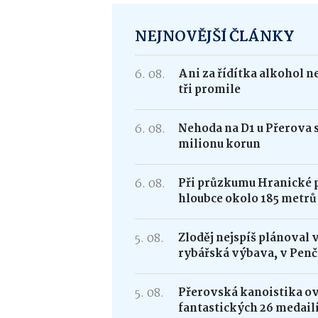
NEJNOVĚJŠÍ ČLÁNKY
6. 08.
Ani za řídítka alkohol n
tři promile
6. 08.
Nehoda na D1 u Přerova 
milionu korun
6. 08.
Při průzkumu Hranické pr
hloubce okolo 185 metrů
5. 08.
Zloděj nejspíš plánoval 
rybářská výbava, v Penč
5. 08.
Přerovská kanoistika ovl
fantastických 26 medail