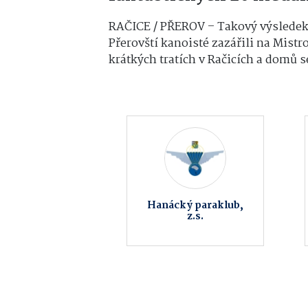
RAČICE / PŘEROV – Takový výsledek
Přerovští kanoisté zazářili na Mistr
krátkých tratích v Račicích a domů se 
Hradní restaurace
ATG studio
Helfštýnská Holba