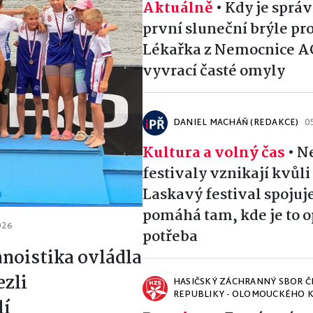
Aktuálně
•
Kdy je správ
první sluneční brýle pro
Lékařka z Nemocnice A
vyvrací časté omyly
DANIEL MACHÁŇ (REDAKCE)
0
Kultura a volný čas
•
N
festivaly vznikají kvůl
Laskavý festival spojuje
pomáhá tam, kde je to 
026
potřeba
noistika ovládla
ezli
HASIČSKÝ ZÁCHRANNÝ SBOR Č
REPUBLIKY - OLOMOUCKÉHO K
lí