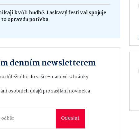
ikají kvůli hudbě. Laskavý festival spojuje
e to opravdu potřeba
Hradní
Městské
restaurace
informační
Helfštýnská
centrum
Holba
Bystřice pod
Hostýnem
ším denním newsletterem
o důležitého do vaší e-mailové schránky.
ání osobních údajů
pro zasílání novinek a
ATG studio
Obec Beňov
Odeslat