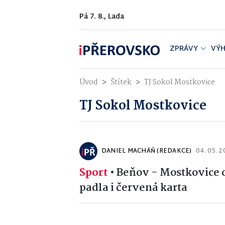
Pá 7. 8., Lada
ZPRÁVY
VÝH
Úvod
Štítek
TJ Sokol Mostkovice
TJ Sokol Mostkovice
DANIEL MACHÁŇ (REDAKCE)
04. 05. 
Sport
•
Beňov - Mostkovice o
padla i červená karta