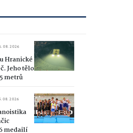
6. 08. 2026
u Hranické
č. Jeho tělo
85 metrů
5. 08. 2026
anoistika
ačic
26 medailí