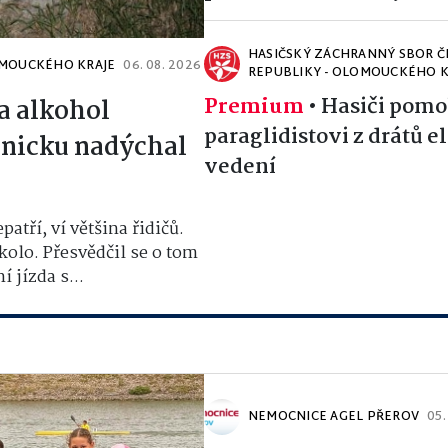
HASIČSKÝ ZÁCHRANNÝ SBOR Č
OMOUCKÉHO KRAJE
06. 08. 2026
REPUBLIKY - OLOMOUCKÉHO K
Premium
•
Hasiči pomo
ka alkohol
paraglidistovi z drátů e
anicku nadýchal
vedení
tří, ví většina řidičů.
 kolo. Přesvědčil se o tom
 jízda s...
NEMOCNICE AGEL PŘEROV
05.