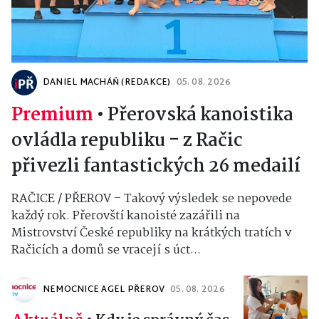
DANIEL MACHÁŇ (REDAKCE)
05. 08. 2026
Premium
•
Přerovská kanoistika
ovládla republiku - z Račic
přivezli fantastických 26 medailí
RAČICE / PŘEROV – Takový výsledek se nepovede
každý rok. Přerovští kanoisté zazářili na
Mistrovství České republiky na krátkých tratích v
Račicích a domů se vracejí s úct...
NEMOCNICE AGEL PŘEROV
05. 08. 2026