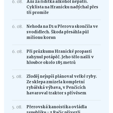
6. 08.
Ani za řídítka alkohol nepatří.
Cyklista na Hranicku nadýchal přes
tři promile
6. 08.
Nehoda na D1 u Přerova skončila ve
svodidlech. Škoda přesáhla půl
milionu korun
6. 08.
Při průzkumu Hranické propasti
zahynul potápěč. Jeho tělo našli v
hloubce okolo 185 metrů
5. 08.
Zloděj nejspíš plánoval velké ryby.
Ze sklepa zmizela kompletní
rybářská výbava, v Penčicích
havaroval traktor s přívěsem
5. 08.
Přerovská kanoistika ovládla
republiku - z Račic přivezli