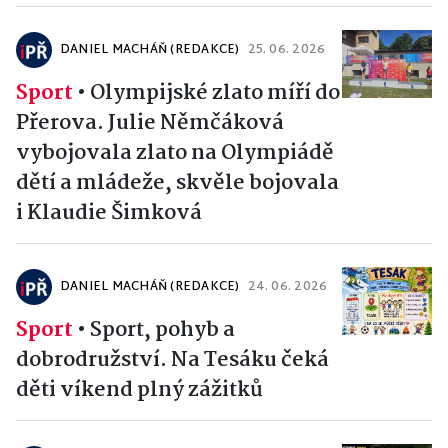
DANIEL MACHÁŇ (REDAKCE)
25. 06. 2026
Sport
•
Olympijské zlato míří do
Přerova. Julie Němčáková
vybojovala zlato na Olympiádě
dětí a mládeže, skvěle bojovala
i Klaudie Šimková
DANIEL MACHÁŇ (REDAKCE)
24. 06. 2026
Sport
•
Sport, pohyb a
dobrodružství. Na Tesáku čeká
děti víkend plný zážitků