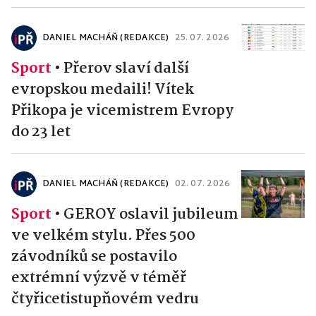
DANIEL MACHÁŇ (REDAKCE)
25. 07. 2026
Sport
•
Přerov slaví další
evropskou medaili! Vítek
Přikopa je vicemistrem Evropy
do 23 let
DANIEL MACHÁŇ (REDAKCE)
02. 07. 2026
Sport
•
GEROY oslavil jubileum
ve velkém stylu. Přes 500
závodníků se postavilo
extrémní výzvě v téměř
čtyřicetistupňovém vedru