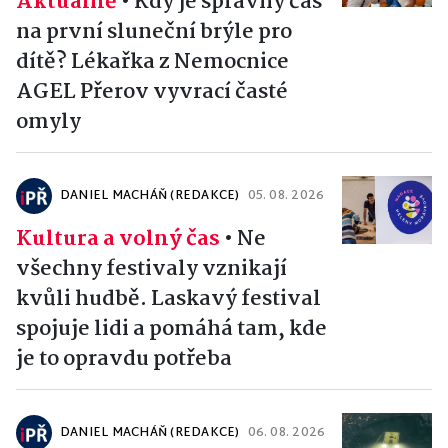
Aktuálně
•
Kdy je správný čas
na první sluneční brýle pro
dítě? Lékařka z Nemocnice
AGEL Přerov vyvrací časté
omyly
DANIEL MACHÁŇ (REDAKCE)
05. 08. 2026
Kultura a volný čas
•
Ne
všechny festivaly vznikají
kvůli hudbě. Laskavý festival
spojuje lidi a pomáhá tam, kde
je to opravdu potřeba
DANIEL MACHÁŇ (REDAKCE)
06. 08. 2026