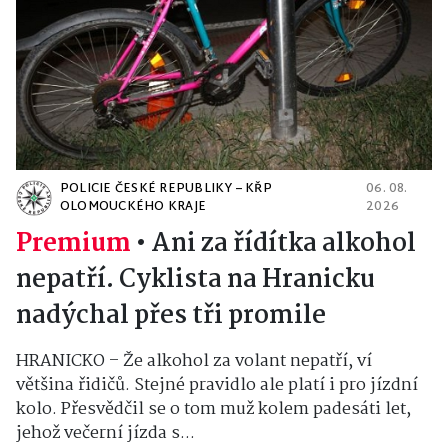
POLICIE ČESKÉ REPUBLIKY – KŘP
06. 08.
OLOMOUCKÉHO KRAJE
2026
Premium
•
Ani za řídítka alkohol
nepatří. Cyklista na Hranicku
nadýchal přes tři promile
HRANICKO – Že alkohol za volant nepatří, ví
většina řidičů. Stejné pravidlo ale platí i pro jízdní
kolo. Přesvědčil se o tom muž kolem padesáti let,
jehož večerní jízda s...