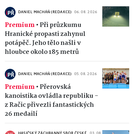
DANIEL MACHÁŇ (REDAKCE)
06. 08. 2026
Premium
•
Při průzkumu
Hranické propasti zahynul
potápěč. Jeho tělo našli v
hloubce okolo 185 metrů
DANIEL MACHÁŇ (REDAKCE)
05. 08. 2026
Premium
•
Přerovská
kanoistika ovládla republiku -
z Račic přivezli fantastických
26 medailí
HASIČSKÝ ZÁCHRANNÝ SBOR ČESKÉ
03. 08.