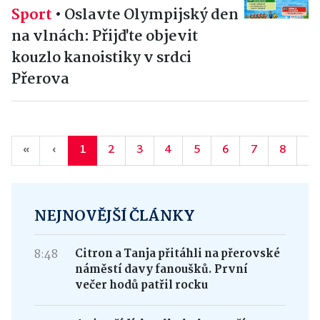
Sport
•
Oslavte Olympijský den
na vlnách: Přijďte objevit
kouzlo kanoistiky v srdci
Přerova
«
‹
1
2
3
4
5
6
7
8
9
NEJNOVĚJŠÍ ČLÁNKY
8:48
Citron a Tanja přitáhli na přerovské
náměstí davy fanoušků. První
večer hodů patřil rocku