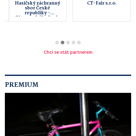
Hasičský záchranný
CT-Fair s.r.o.
sbor České
republiky -
Olomouckého kraje
Chci se stát partnerem
PREMIUM