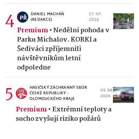
4
DANIEL MACHÁŇ
27. 07.
(REDAKCE)
2026
Premium
•
Nedělní pohoda v
Parku Michalov. KORKI a
Šediváci zpříjemnili
návštěvníkům letní
odpoledne
5
HASIČSKÝ ZÁCHRANNÝ SBOR
03. 08.
ČESKÉ REPUBLIKY -
2026
OLOMOUCKÉHO KRAJE
Premium
•
Extrémní teploty a
sucho zvyšují riziko požárů