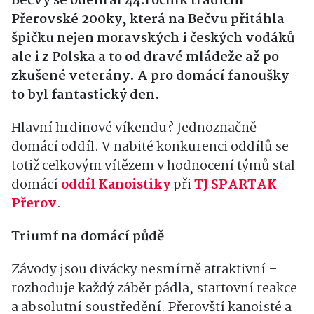
Bečvy se odehrál 44.ročník tradiční
Přerovské 200ky, která na Bečvu přitáhla
špičku nejen moravských i českých vodáků
ale i z Polska a to od dravé mládeže až po
zkušené veterány. A pro domácí fanoušky
to byl fantastický den.
Hlavní hrdinové víkendu? Jednoznačně
domácí oddíl. V nabité konkurenci oddílů se
totiž celkovým
vítězem v hodnocení týmů stal
domácí
oddíl Kanoistiky
při
TJ SPARTAK
Přerov
.
Triumf na domácí půdě
Závody jsou divácky nesmírně atraktivní –
rozhoduje každý záběr pádla, startovní reakce
a absolutní soustředění. Přerovští kanoisté a