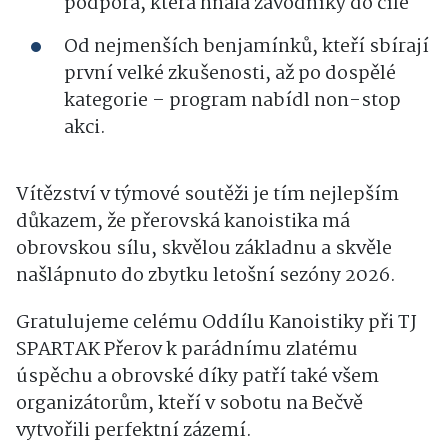
podpora, která hnala závodníky do cíle
Od nejmenších benjamínků, kteří sbírají
první velké zkušenosti, až po dospělé
kategorie – program nabídl non-stop
akci.
Vítězství v týmové soutěži je tím nejlepším
důkazem, že přerovská kanoistika má
obrovskou sílu, skvělou základnu a skvěle
našlápnuto do zbytku letošní sezóny 2026.
Gratulujeme celému Oddílu Kanoistiky při TJ
SPARTAK Přerov k parádnímu zlatému
úspěchu a obrovské díky patří také všem
organizátorům, kteří v sobotu na Bečvě
vytvořili perfektní zázemí.