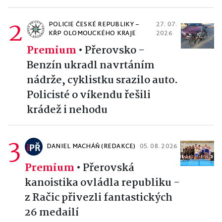
2
POLICIE ČESKÉ REPUBLIKY –
27. 07.
KŘP OLOMOUCKÉHO KRAJE
2026
Premium
•
Přerovsko -
Benzín ukradl navrtáním
nádrže, cyklistku srazilo auto.
Policisté o víkendu řešili
krádež i nehodu
3
DANIEL MACHÁŇ (REDAKCE)
05. 08. 2026
Premium
•
Přerovská
kanoistika ovládla republiku -
z Račic přivezli fantastických
26 medailí