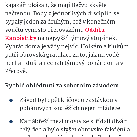
kajakáři ukázali, že mají Bečvu skvěle
načtenou. Body z jednotlivých disciplín se
sypaly jeden za druhým, což v konečném
součtu vyneslo přerovskému
Oddílu
Kanoistiky
na nejvyšší týmový stupínek.
Vyhrát doma je vždy nejvíc. Holkám a klukům
patří obrovská gratulace za to, jak na vodě
nechali duši a nechali týmový pohár doma v
Přerově.
Rychlé ohlédnutí za sobotním závodem:
Závod byl opět klíčovou zastávkou v
pohárových soutěžích nejen mládeže
Na nábřeží mezi mosty se střídali diváci
celý den a bylo slyšet obrovské fakdění a