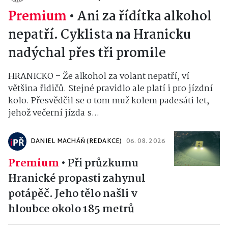
Premium
•
Ani za řídítka alkohol
nepatří. Cyklista na Hranicku
nadýchal přes tři promile
HRANICKO – Že alkohol za volant nepatří, ví
většina řidičů. Stejné pravidlo ale platí i pro jízdní
kolo. Přesvědčil se o tom muž kolem padesáti let,
jehož večerní jízda s...
DANIEL MACHÁŇ (REDAKCE)
06. 08. 2026
Premium
•
Při průzkumu
Hranické propasti zahynul
potápěč. Jeho tělo našli v
hloubce okolo 185 metrů