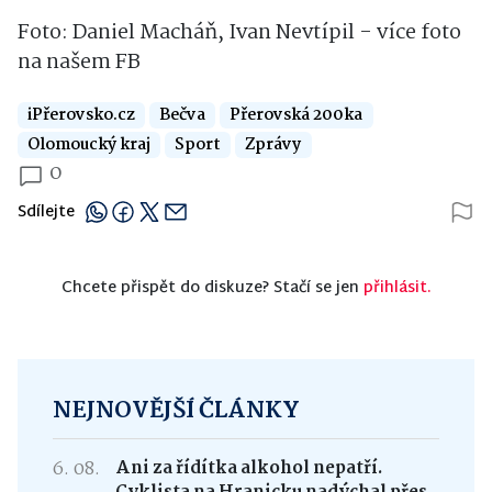
Foto: Daniel Macháň, Ivan Nevtípil - více foto
na našem FB
iPřerovsko.cz
Bečva
Přerovská 200ka
Olomoucký kraj
Sport
Zprávy
0
Sdílejte
Chcete přispět do diskuze? Stačí se jen
přihlásit.
NEJNOVĚJŠÍ ČLÁNKY
6. 08.
Ani za řídítka alkohol nepatří.