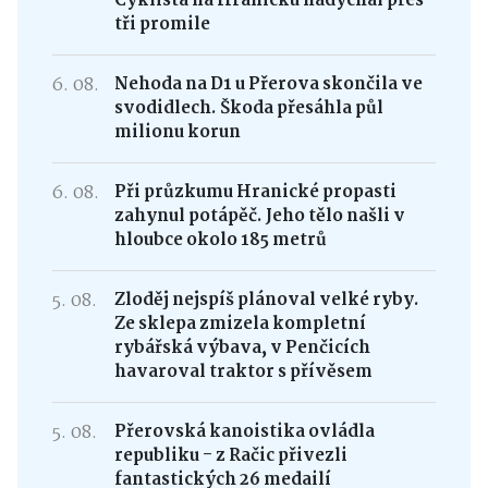
Cyklista na Hranicku nadýchal přes
tři promile
6. 08.
Nehoda na D1 u Přerova skončila ve
svodidlech. Škoda přesáhla půl
milionu korun
6. 08.
Při průzkumu Hranické propasti
zahynul potápěč. Jeho tělo našli v
hloubce okolo 185 metrů
5. 08.
Zloděj nejspíš plánoval velké ryby.
Ze sklepa zmizela kompletní
rybářská výbava, v Penčicích
havaroval traktor s přívěsem
5. 08.
Přerovská kanoistika ovládla
republiku - z Račic přivezli
fantastických 26 medailí