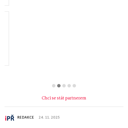
Hasičský záchranný
Fitness AVE
sbor České
republiky -
Olomouckého kraje
Chci se stát partnerem
REDAKCE
24. 11. 2025