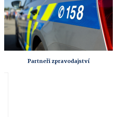
Partneři zpravodajství
Hanácký paraklub,
Obec Sobíšky
z.s.