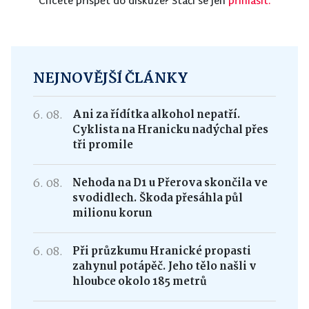
Chcete přispět do diskuze? Stačí se jen
přihlásit.
NEJNOVĚJŠÍ ČLÁNKY
6. 08.
Ani za řídítka alkohol nepatří.
Cyklista na Hranicku nadýchal přes
tři promile
6. 08.
Nehoda na D1 u Přerova skončila ve
svodidlech. Škoda přesáhla půl
milionu korun
6. 08.
Při průzkumu Hranické propasti
zahynul potápěč. Jeho tělo našli v
hloubce okolo 185 metrů