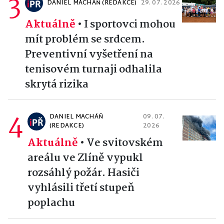
3
DANIEL MACHÁŇ (REDAKCE)
29. 07. 2026
Aktuálně
•
I sportovci mohou
mít problém se srdcem.
Preventivní vyšetření na
tenisovém turnaji odhalila
skrytá rizika
4
DANIEL MACHÁŇ
09. 07.
(REDAKCE)
2026
Aktuálně
•
Ve svitovském
areálu ve Zlíně vypukl
rozsáhlý požár. Hasiči
vyhlásili třetí stupeň
poplachu