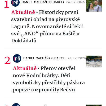
1
DANIEL MACHÁŇ (REDAKCE)
24. 07. 2026
Aktuálně
•
Historicky první
svatební obřad na přerovské
Laguně. Novomanželé si řekli
své „ANO“ přímo na Baště u
Dokládalů
2
DANIEL MACHÁŇ (REDAKCE)
23. 07. 2026
Aktuálně
•
Přerov otevřel
nové Vodní hrátky. Děti
symbolicky přestřihly pásku a
poprvé rozproudily Bečvu