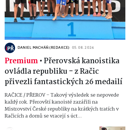
DANIEL MACHÁŇ (REDAKCE)
05. 08. 2026
Premium
•
Přerovská kanoistika
ovládla republiku - z Račic
přivezli fantastických 26 medailí
RAČICE / PŘEROV – Takový výsledek se nepovede
každý rok. Přerovští kanoisté zazářili na
Mistrovství České republiky na krátkých tratích v
Račicích a domů se vracejí s úct...