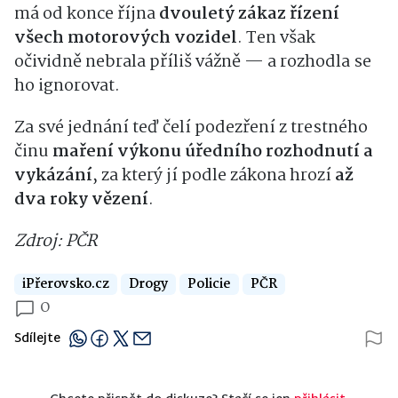
má od konce října
dvouletý zákaz řízení
všech motorových vozidel
. Ten však
očividně nebrala příliš vážně — a rozhodla se
ho ignorovat.
Za své jednání teď čelí podezření z trestného
činu
maření výkonu úředního rozhodnutí a
vykázání
, za který jí podle zákona hrozí
až
dva roky vězení
.
Zdroj: PČR
iPřerovsko.cz
Drogy
Policie
PČR
0
Sdílejte