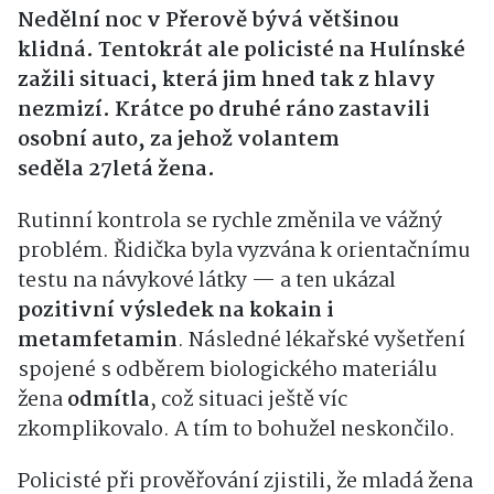
Nedělní noc v Přerově bývá většinou
klidná. Tentokrát ale policisté na Hulínské
zažili situaci, která jim hned tak z hlavy
nezmizí. Krátce po druhé ráno zastavili
osobní auto, za jehož volantem
seděla 27letá žena.
Rutinní kontrola se rychle změnila ve vážný
problém. Řidička byla vyzvána k orientačnímu
testu na návykové látky — a ten ukázal
pozitivní výsledek na kokain i
metamfetamin
. Následné lékařské vyšetření
spojené s odběrem biologického materiálu
žena
odmítla
, což situaci ještě víc
zkomplikovalo. A tím to bohužel neskončilo.
Policisté při prověřování zjistili, že mladá žena