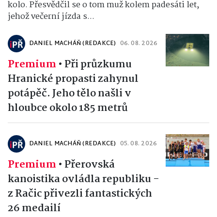
kolo. Přesvědčil se o tom muž kolem padesáti let,
jehož večerní jízda s...
DANIEL MACHÁŇ (REDAKCE)
06. 08. 2026
Premium
•
Při průzkumu
Hranické propasti zahynul
potápěč. Jeho tělo našli v
hloubce okolo 185 metrů
DANIEL MACHÁŇ (REDAKCE)
05. 08. 2026
Premium
•
Přerovská
kanoistika ovládla republiku -
z Račic přivezli fantastických
26 medailí