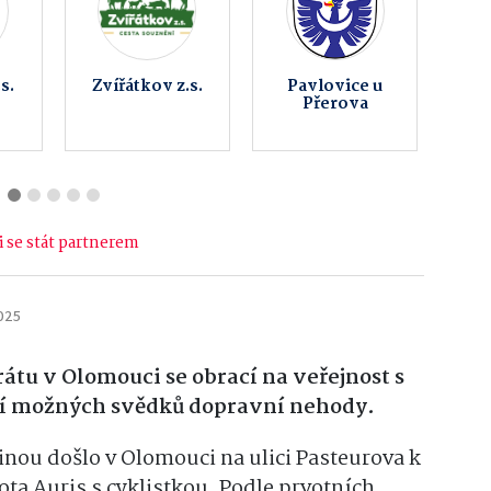
ké
Moto Přerov
Hradní
–
restaurace
Helfštýnská
ho
Holba
 se stát partnerem
2025
átu v Olomouci se obrací na veřejnost s
ání možných svědků dopravní nehody.
inou došlo v Olomouci na ulici Pasteurova k
ta Auris s cyklistkou. Podle prvotních