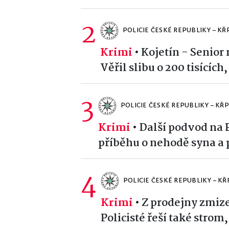
2
POLICIE ČESKÉ REPUBLIKY – K
Krimi
•
Kojetín - Senior
Věřil slibu o 200 tisících
3
POLICIE ČESKÉ REPUBLIKY – K
Krimi
•
Další podvod na 
příběhu o nehodě syna a p
4
POLICIE ČESKÉ REPUBLIKY – 
Krimi
•
Z prodejny zmize
Policisté řeší také strom,