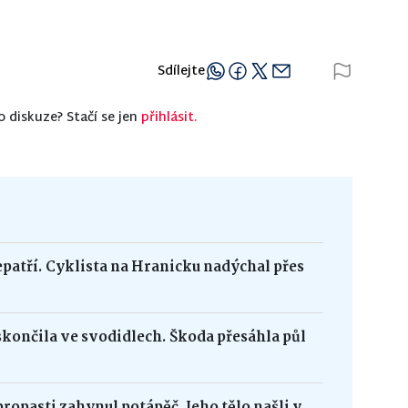
Sdílejte
o diskuze? Stačí se jen
přihlásit.
epatří. Cyklista na Hranicku nadýchal přes
skončila ve svodidlech. Škoda přesáhla půl
opasti zahynul potápěč. Jeho tělo našli v