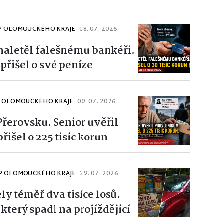
ŘP OLOMOUCKÉHO KRAJE
08. 07. 2026
 naletěl falešnému bankéři.
, přišel o své peníze
ŘP OLOMOUCKÉHO KRAJE
09. 07. 2026
Přerovsku. Senior uvěřil
řišel o 225 tisíc korun
KŘP OLOMOUCKÉHO KRAJE
29. 07. 2026
ly téměř dva tisíce losů.
 který spadl na projíždějící