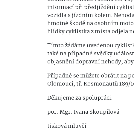
informací při předjíždění cyklist
vozidla s jízdním kolem. Nehoda 
hmotné škodě na osobním motoro
hlídky cyklistka z místa odjela
Tímto žádáme uvedenou cyklistku
také na případné svědky událost
objasnění dopravní nehody, aby s
Případně se můžete obrátit na p
Olomouci, tř. Kosmonautů 189/1
Děkujeme za spolupráci.
por. Mgr. Ivana Skoupilová
tisková mluvčí