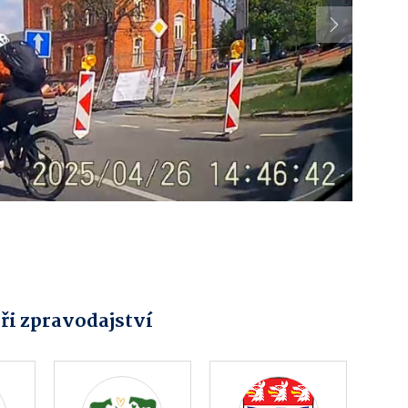
Next
ři zpravodajství