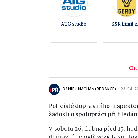
Obec Prosenice
Policie Čes
republiky 
KŘP
Olomoucké
kraje
Chci
DANIEL MACHÁŇ (REDAKCE)
28. 04. 
Policisté dopravního inspektor
žádostí o spolupráci při hled
V sobotu 26. dubna před 15. hod
dopravní nehodě vozidla zn. Toyo