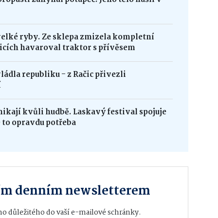
velké ryby. Ze sklepa zmizela kompletní
icích havaroval traktor s přívěsem
ádla republiku - z Račic přivezli
í
ikají kvůli hudbě. Laskavý festival spojuje
e to opravdu potřeba
ším denním newsletterem
o důležitého do vaší e-mailové schránky.