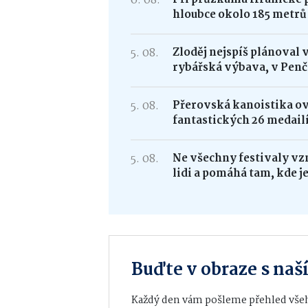
6. 08.
hloubce okolo 185 metrů
5. 08.
Zloděj nejspíš plánoval 
rybářská výbava, v Penč
5. 08.
Přerovská kanoistika ovl
fantastických 26 medail
5. 08.
Ne všechny festivaly vzn
lidi a pomáhá tam, kde j
Buďte v obraze s na
Každý den vám pošleme přehled všeh