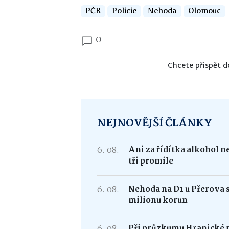
PČR
Policie
Nehoda
Olomouc
0
Chcete přispět d
NEJNOVĚJŠÍ ČLÁNKY
6. 08.
Ani za řídítka alkohol n
tři promile
6. 08.
Nehoda na D1 u Přerova 
milionu korun
Při průzkumu Hranické pr