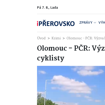
Pá 7. 8., Lada
ZPRÁVY
VÝH
Úvod
Krimi
Olomouc - PČR: Výzva ke
Olomouc - PČR: Výzv
cyklisty