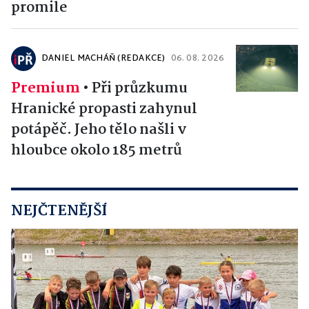
promile
DANIEL MACHÁŇ (REDAKCE)
06. 08. 2026
Premium
•
Při průzkumu
Hranické propasti zahynul
potápěč. Jeho tělo našli v
hloubce okolo 185 metrů
NEJČTENĚJŠÍ