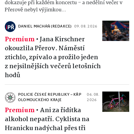
dokazuje při každém koncertu – a nedělní večer v
Přerově nebyl výjimkou...
DANIEL MACHÁŇ (REDAKCE)
09. 08. 2026
Premium
•
Jana Kirschner
okouzlila Přerov. Náměstí
ztichlo, zpívalo a prožilo jeden
z nejsilnějších večerů letošních
hodů
POLICIE ČESKÉ REPUBLIKY – KŘP
06. 08.
OLOMOUCKÉHO KRAJE
2026
Premium
•
Ani za řídítka
alkohol nepatří. Cyklista na
Hranicku nadýchal přes tři