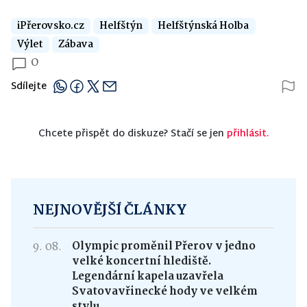
iPřerovsko.cz
Helfštýn
Helfštýnská Holba
Výlet
Zábava
0
Sdílejte
Chcete přispět do diskuze? Stačí se jen
přihlásit.
NEJNOVĚJŠÍ ČLÁNKY
9. 08.
Olympic proměnil Přerov v jedno
velké koncertní hlediště.
Legendární kapela uzavřela
Svatovavřinecké hody ve velkém
stylu