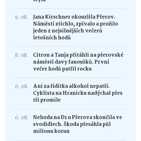
9. 08.
Jana Kirschner okouzlila Přerov.
Náměstí ztichlo, zpívalo a prožilo
jeden z nejsilnějších večerů
letošních hodů
8. 08.
Citron a Tanja přitáhli na přerovské
náměstí davy fanoušků. První
večer hodů patřil rocku
6. 08.
Ani za řídítka alkohol nepatří.
Cyklista na Hranicku nadýchal přes
tři promile
6. 08.
Nehoda na D1 u Přerova skončila ve
svodidlech. Škoda přesáhla půl
milionu korun