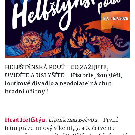
HELFŠTÝNSKÁ POUŤ - CO ZAŽIJETE,
UVIDÍTE A USLYŠÍTE - Historie, žongléři,
loutkové divadlo a neodolatelná chuť
hradní udírny !
Hrad Helfštýn
,
Lipník nad Bečvou
– První
letní prázdninový víkend, 5. a 6. července