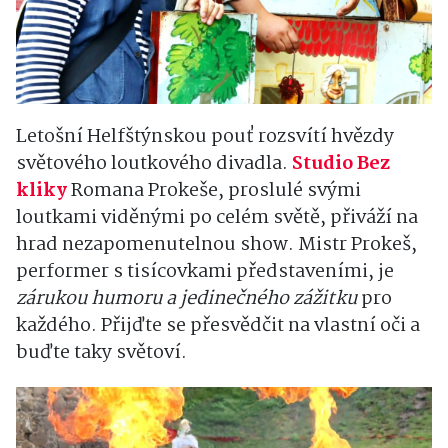
Letošní Helfštýnskou pouť rozsvítí hvězdy
světového loutkového divadla.
Studio Bez
kliky
Romana Prokeše, proslulé svými
loutkami viděnými po celém světě, přiváží na
hrad nezapomenutelnou show. Mistr Prokeš,
performer s tisícovkami představeními, je
zárukou humoru a jedinečného zážitku
pro
každého. Přijďte se přesvědčit na vlastní oči a
buďte taky světoví.