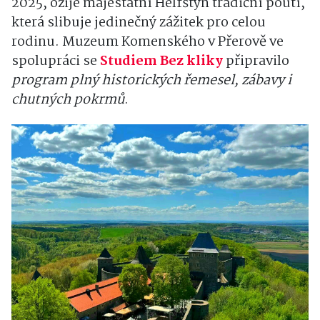
2025, ožije majestátní Helfštýn tradiční poutí,
která slibuje jedinečný zážitek pro celou
rodinu. Muzeum Komenského v Přerově ve
spolupráci se
Studiem Bez kliky
připravilo
program plný historických řemesel, zábavy i
chutných pokrmů
.