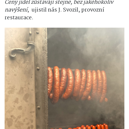
Ceny jídel zůstávájí stejné, bez jakéhokoliv
navýšení
, ujistil nás J. Svozil, provozní
restaurace.