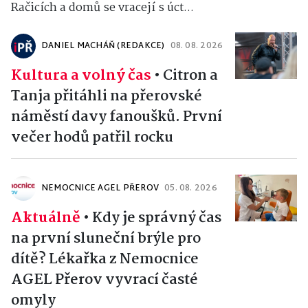
Račicích a domů se vracejí s úct...
DANIEL MACHÁŇ (REDAKCE)
08. 08. 2026
Kultura a volný čas
•
Citron a
Tanja přitáhli na přerovské
náměstí davy fanoušků. První
večer hodů patřil rocku
NEMOCNICE AGEL PŘEROV
05. 08. 2026
Aktuálně
•
Kdy je správný čas
na první sluneční brýle pro
dítě? Lékařka z Nemocnice
AGEL Přerov vyvrací časté
omyly