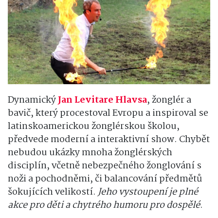
Dynamický
Jan Levitare Hlavsa
, žonglér a
bavič, který procestoval Evropu a inspiroval se
latinskoamerickou žonglérskou školou,
předvede moderní a interaktivní show. Chybět
nebudou ukázky mnoha žonglérských
disciplín, včetně nebezpečného žonglování s
noži a pochodněmi, či balancování předmětů
šokujících velikostí.
Jeho vystoupení je plné
akce pro děti a chytrého humoru pro dospělé
.