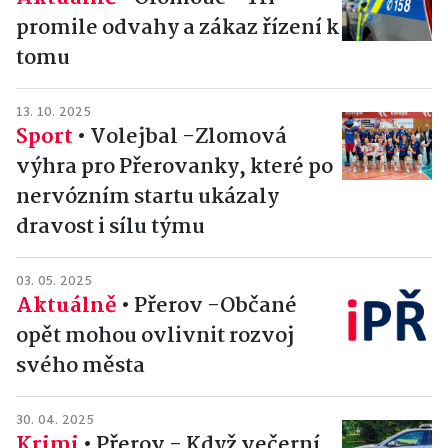
promile odvahy a zákaz řízení k
tomu
13. 10. 2025
Sport
•
Volejbal -Zlomová
výhra pro Přerovanky, které po
nervózním startu ukázaly
dravost i sílu týmu
03. 05. 2025
Aktuálně
•
Přerov -Občané
opět mohou ovlivnit rozvoj
svého města
30. 04. 2025
Krimi
•
Přerov - Když večerní