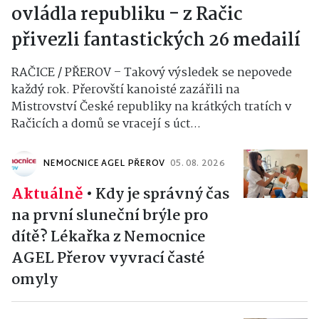
ovládla republiku - z Račic
přivezli fantastických 26 medailí
RAČICE / PŘEROV – Takový výsledek se nepovede
každý rok. Přerovští kanoisté zazářili na
Mistrovství České republiky na krátkých tratích v
Račicích a domů se vracejí s úct...
NEMOCNICE AGEL PŘEROV
05. 08. 2026
Aktuálně
•
Kdy je správný čas
na první sluneční brýle pro
dítě? Lékařka z Nemocnice
AGEL Přerov vyvrací časté
omyly