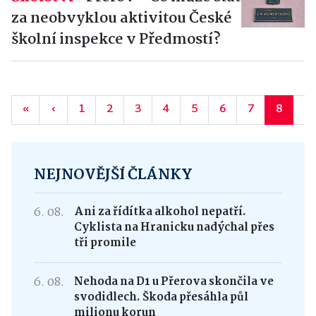
za neobvyklou aktivitou České
školní inspekce v Předmostí?
«
‹
1
2
3
4
5
6
7
8
9
NEJNOVĚJŠÍ ČLÁNKY
6. 08.
Ani za řídítka alkohol nepatří.
Cyklista na Hranicku nadýchal přes
tři promile
6. 08.
Nehoda na D1 u Přerova skončila ve
svodidlech. Škoda přesáhla půl
milionu korun