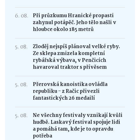
6. 08.
Při průzkumu Hranické propasti
zahynul potápěč. Jeho tělo našli v
hloubce okolo 185 metrů
5. 08.
Zloděj nejspíš plánoval velké ryby.
Ze sklepa zmizela kompletní
rybářská výbava, v Penčicích
havaroval traktor s přívěsem
5. 08.
Přerovská kanoistika ovládla
republiku - z Račic přivezli
fantastických 26 medailí
5. 08.
Ne všechny festivaly vznikají kvůli
hudbě. Laskavý festival spojuje lidi
a pomáhá tam, kde je to opravdu
potřeba