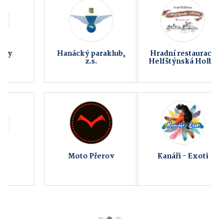
Hradní restaurace
Fitness AVE
Helfštýnská Holba
Kanáři - Exoti
Obec Kokory