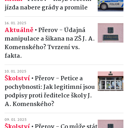
jízda nabere grády a promile
16. 01. 2025
Aktuálně
•
Přerov - Údajná
manipulace a šikana na ZŠ J. A.
Komenského? Tvrzení vs.
fakta.
10. 01. 2025
Školství
•
Přerov - Petice a
pochybnosti: Jak legitimní jsou
podpisy proti ředitelce školy J.
A. Komenského?
09. 01. 2025
Školství
•
Přerov - Co může stát