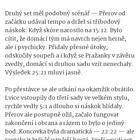
Druhý set měl podobný scénář — Přerov od
začátku udával tempo a držel si tříbodový
náskok. Když skóre narostlo na 15:12. Bylo
cítit, že domácí tým má navrch nejen herně,
ale i psychicky. Přidaly přesné útoky,
odskočily soupeři a i když se Pražanky v závěru
zvedly, domácí si druhou sadu vzít nenechaly.
Výsledek 25:21 mluví jasně.
Po přestávce se ale utkání na okamžik obrátilo.
Lvice vstoupily do třetí sady ve velkém stylu,
rychle vedly 5:1 a dlouho si náskok hlídaly.
Přerov ale postupně ožil, začalo fungovat
zakončení i obrana a rázem to bylo o jediný
bod. Koncovka byla dramatická — 22:22 — ale