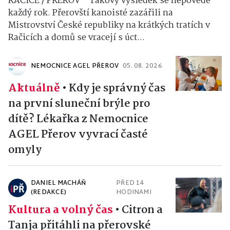
RAČICE / PŘEROV – Takový výsledek se nepovede
každý rok. Přerovští kanoisté zazářili na
Mistrovství České republiky na krátkých tratích v
Račicích a domů se vracejí s úct...
NEMOCNICE AGEL PŘEROV
05. 08. 2026
Aktuálně
•
Kdy je správný čas
na první sluneční brýle pro
dítě? Lékařka z Nemocnice
AGEL Přerov vyvrací časté
omyly
DANIEL MACHÁŇ
PŘED 14
(REDAKCE)
HODINAMI
Kultura a volný čas
•
Citron a
Tanja přitáhli na přerovské