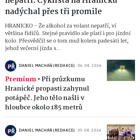
nepatří. Cyklista na Hranicku
nadýchal přes tři promile
HRANICKO – Že alkohol za volant nepatří, ví
většina řidičů. Stejné pravidlo ale platí i pro jízdní
kolo. Přesvědčil se o tom muž kolem padesáti let,
jehož večerní jízda s...
DANIEL MACHÁŇ (REDAKCE)
06. 08. 2026
Premium
•
Při průzkumu
Hranické propasti zahynul
potápěč. Jeho tělo našli v
hloubce okolo 185 metrů
DANIEL MACHÁŇ (REDAKCE)
05. 08. 2026