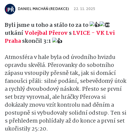
DANIEL MACHÁŇ (REDAKCE)
22. 11. 2025
Byli jsme u toho a stálo to za to
utkání
Volejbal Přerov
s
LVICE - VK Lvi
Praha
skončil 3:1
Atmosféra v hale byla od úvodního hvizdu
opravdu skvělá. Přerovanky do sobotního
zápasu vstoupily přesně tak, jak si domácí
fanoušci přáli: silné podání, sebevědomý útok
a rychlý dvoubodový náskok. Přesto se první
set brzy vyrovnal, ale hráčky Přerova si
dokázaly znovu vzít kontrolu nad děním a
postupně si vybudovaly solidní odstup. Ten si
s přehledem pohlídaly až do konce a první set
ukořistily 25:20.