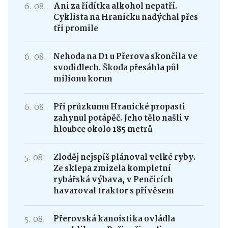
6. 08.
Ani za řídítka alkohol nepatří.
Cyklista na Hranicku nadýchal přes
tři promile
6. 08.
Nehoda na D1 u Přerova skončila ve
svodidlech. Škoda přesáhla půl
milionu korun
6. 08.
Při průzkumu Hranické propasti
zahynul potápěč. Jeho tělo našli v
hloubce okolo 185 metrů
5. 08.
Zloděj nejspíš plánoval velké ryby.
Ze sklepa zmizela kompletní
rybářská výbava, v Penčicích
havaroval traktor s přívěsem
5. 08.
Přerovská kanoistika ovládla