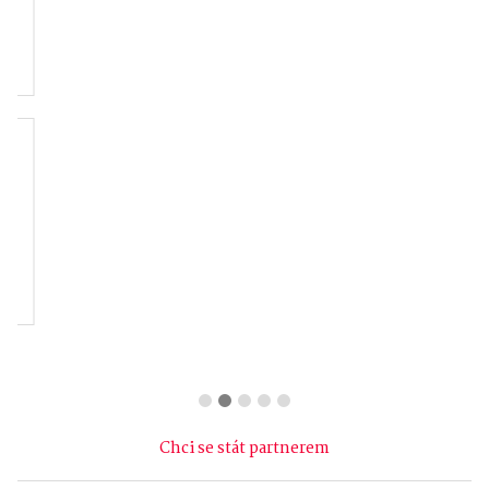
Fotbalový klub
Obec Sobíšky
Kozlovice
ATG studio
Hanácký paraklub,
z.s.
Chci se stát partnerem