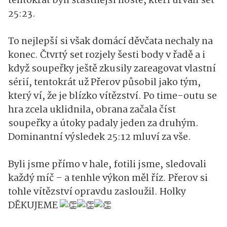
tentokrát byli šťastnější hosté, kteří urvali set
25:23.
To nejlepší si však domácí děvčata nechaly na
konec. Čtvrtý set rozjely šesti body v řadě a i
když soupeřky ještě zkusily zareagovat vlastní
sérií, tentokrát už Přerov působil jako tým,
který ví, že je blízko vítězství. Po time-outu se
hra zcela uklidnila, obrana začala číst
soupeřky a útoky padaly jeden za druhým.
Dominantní výsledek 25:12 mluví za vše.
Byli jsme přímo v hale, fotili jsme, sledovali
každý míč – a tenhle výkon měl říz. Přerov si
tohle vítězství opravdu zasloužil. Holky
DĚKUJEME