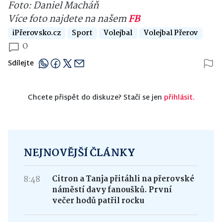
Foto: Daniel Macháň
Více foto najdete na našem
FB
iPřerovsko.cz
Sport
Volejbal
Volejbal Přerov
0
Sdílejte
Chcete přispět do diskuze? Stačí se jen
přihlásit.
NEJNOVĚJŠÍ ČLÁNKY
8:48
Citron a Tanja přitáhli na přerovské
náměstí davy fanoušků. První
večer hodů patřil rocku