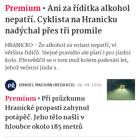
Premium
•
Ani za řídítka alkohol
nepatří. Cyklista na Hranicku
nadýchal přes tři promile
HRANICKO – Že alkohol za volant nepatří, ví
většina řidičů. Stejné pravidlo ale platí i pro jízdní
kolo. Přesvědčil se o tom muž kolem padesáti let,
jehož večerní jízda s...
DANIEL MACHÁŇ (REDAKCE)
06. 08. 2026
Premium
•
Při průzkumu
Hranické propasti zahynul
potápěč. Jeho tělo našli v
hloubce okolo 185 metrů