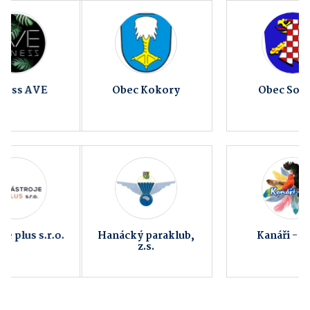
Obec Kokory
Obec Sobíšky
Hanácký paraklub,
Kanáři - Exoti
z.s.