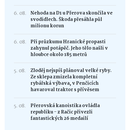
6. 08.
Nehoda na D1 u Přerova skončila ve
svodidlech. Škoda přesáhla půl
milionu korun
6. 08.
Při průzkumu Hranické propasti
zahynul potápěč. Jeho tělo našli v
hloubce okolo 185 metrů
5. 08.
Zloděj nejspíš plánoval velké ryby.
Ze sklepa zmizela kompletní
rybářská výbava, v Penčicích
havaroval traktor s přívěsem
5. 08.
Přerovská kanoistika ovládla
republiku - z Račic přivezli
fantastických 26 medailí