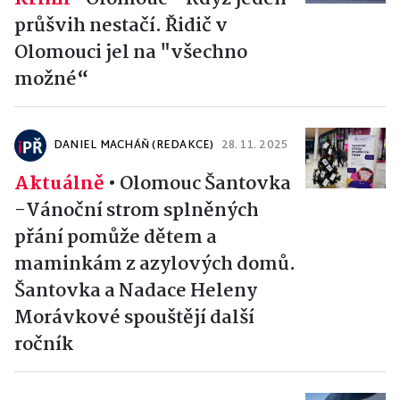
průšvih nestačí. Řidič v
Olomouci jel na "všechno
možné“
DANIEL MACHÁŇ (REDAKCE)
28. 11. 2025
Aktuálně
•
Olomouc Šantovka
-Vánoční strom splněných
přání pomůže dětem a
maminkám z azylových domů.
Šantovka a Nadace Heleny
Morávkové spouštějí další
ročník