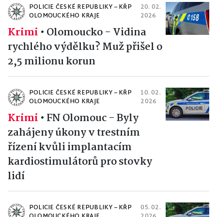
POLICIE ČESKÉ REPUBLIKY – KŘP
20. 02.
OLOMOUCKÉHO KRAJE
2026
Krimi
•
Olomoucko - Vidina
rychlého výdělku? Muž přišel o
2,5 milionu korun
POLICIE ČESKÉ REPUBLIKY – KŘP
10. 02.
OLOMOUCKÉHO KRAJE
2026
Krimi
•
FN Olomouc - Byly
zahájeny úkony v trestním
řízení kvůli implantacím
kardiostimulátorů pro stovky
lidí
POLICIE ČESKÉ REPUBLIKY – KŘP
05. 02.
OLOMOUCKÉHO KRAJE
2026