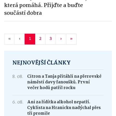
která pomáhá. Přijďte a buďte
součástí dobra
«
‹
1
2
3
›
»
NEJNOVĚJŠÍ ČLÁNKY
8. 08.
Citron a Tanja přitáhli na přerovské
náměstí davy fanoušků. První
večer hodů patřil rocku
6. 08.
Ani za řídítka alkohol nepatří.
Cyklista na Hranicku nadýchal přes
tři promile