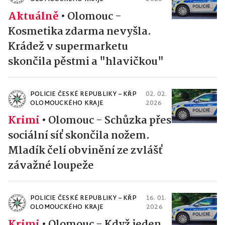
Aktuálně
•
Olomouc -
Kosmetika zdarma nevyšla.
Krádež v supermarketu
skončila pěstmi a "hlavičkou"
POLICIE ČESKÉ REPUBLIKY – KŘP
02. 02.
OLOMOUCKÉHO KRAJE
2026
Krimi
•
Olomouc - Schůzka přes
sociální síť skončila nožem.
Mladík čelí obvinění ze zvlášť
závažné loupeže
POLICIE ČESKÉ REPUBLIKY – KŘP
16. 01.
OLOMOUCKÉHO KRAJE
2026
Krimi
•
Olomouc - Když jeden