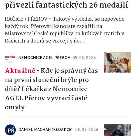
přivezli fantastických 26 medailí
RAČICE / PŘEROV – Takový výsledek se nepovede
každý rok. Přerovští kanoisté zazářili na
Mistrovství České republiky na krátkých tratích v
Račicích a domů se vracejí s úct...
NEMOCNICE AGEL PŘEROV
05. 08. 2026
Aktuálně
•
Kdy je správný čas
na první sluneční brýle pro
dítě? Lékařka z Nemocnice
AGEL Přerov vyvrací časté
omyly
DANIEL MACHÁŇ (REDAKCE)
08. 08. 2026