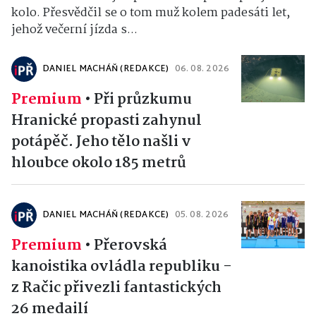
kolo. Přesvědčil se o tom muž kolem padesáti let,
jehož večerní jízda s...
DANIEL MACHÁŇ (REDAKCE)
06. 08. 2026
Premium
•
Při průzkumu
Hranické propasti zahynul
potápěč. Jeho tělo našli v
hloubce okolo 185 metrů
DANIEL MACHÁŇ (REDAKCE)
05. 08. 2026
Premium
•
Přerovská
kanoistika ovládla republiku -
z Račic přivezli fantastických
26 medailí