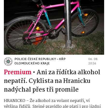
POLICIE ČESKÉ REPUBLIKY – KŘP
06. 08.
OLOMOUCKÉHO KRAJE
2026
Premium
•
Ani za řídítka alkohol
nepatří. Cyklista na Hranicku
nadýchal přes tři promile
HRANICKO – Že alkohol za volant nepatří, ví
většina řidičů. Stejné pravidlo ale platí i pro jízdní