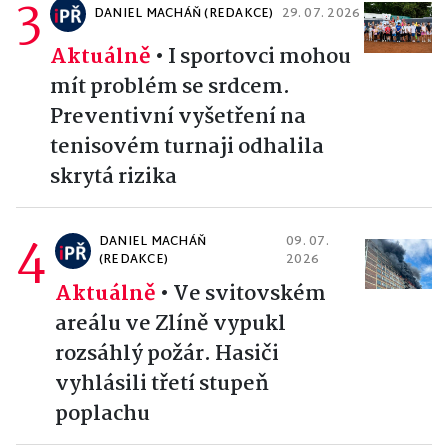
3
DANIEL MACHÁŇ (REDAKCE)
29. 07. 2026
Aktuálně
•
I sportovci mohou
mít problém se srdcem.
Preventivní vyšetření na
tenisovém turnaji odhalila
skrytá rizika
4
DANIEL MACHÁŇ
09. 07.
(REDAKCE)
2026
Aktuálně
•
Ve svitovském
areálu ve Zlíně vypukl
rozsáhlý požár. Hasiči
vyhlásili třetí stupeň
poplachu