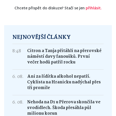
Chcete přispět do diskuze? Stačí se jen
přihlásit.
NEJNOVĚJŠÍ ČLÁNKY
8:48
Citron a Tanja přitáhli na přerovské
náměstí davy fanoušků. První
večer hodů patřil rocku
6. 08.
Ani za řídítka alkohol nepatří.
Cyklista na Hranicku nadýchal přes
tři promile
6. 08.
Nehoda na D1 u Přerova skončila ve
svodidlech. Škoda přesáhla půl
milionu korun