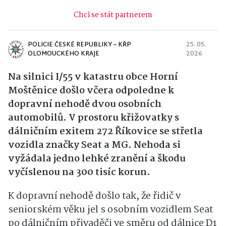
Chci se stát partnerem
POLICIE ČESKÉ REPUBLIKY – KŘP
25. 05.
OLOMOUCKÉHO KRAJE
2026
Na silnici I/55 v katastru obce Horní
Moštěnice došlo včera odpoledne k
dopravní nehodě dvou osobních
automobilů. V prostoru křižovatky s
dálničním exitem 272 Říkovice se střetla
vozidla značky Seat a MG. Nehoda si
vyžádala jedno lehké zranění a škodu
vyčíslenou na 300 tisíc korun.
K dopravní nehodě došlo tak, že řidič v
seniorském věku jel s osobním vozidlem Seat
po dálničním přivaděči ve směru od dálnice D1