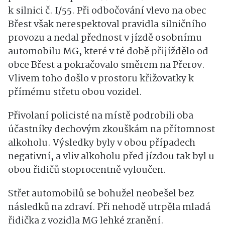
k silnici č. I/55. Při odbočování vlevo na obec
Břest však nerespektoval pravidla silničního
provozu a nedal přednost v jízdě osobnímu
automobilu MG, které v té době přijíždělo od
obce Břest a pokračovalo směrem na Přerov.
Vlivem toho došlo v prostoru křižovatky k
přímému střetu obou vozidel.
Přivolaní policisté na místě podrobili oba
účastníky dechovým zkouškám na přítomnost
alkoholu. Výsledky byly v obou případech
negativní, a vliv alkoholu před jízdou tak byl u
obou řidičů stoprocentně vyloučen.
Střet automobilů se bohužel neobešel bez
následků na zdraví. Při nehodě utrpěla mladá
řidička z vozidla MG lehké zranění.