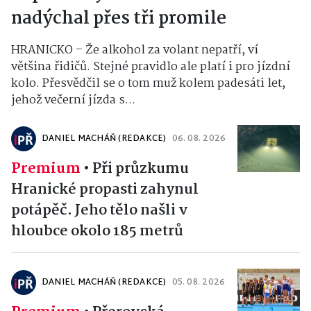
nadýchal přes tři promile
HRANICKO – Že alkohol za volant nepatří, ví
většina řidičů. Stejné pravidlo ale platí i pro jízdní
kolo. Přesvědčil se o tom muž kolem padesáti let,
jehož večerní jízda s...
DANIEL MACHÁŇ (REDAKCE)
06. 08. 2026
Premium
•
Při průzkumu
Hranické propasti zahynul
potápěč. Jeho tělo našli v
hloubce okolo 185 metrů
DANIEL MACHÁŇ (REDAKCE)
05. 08. 2026