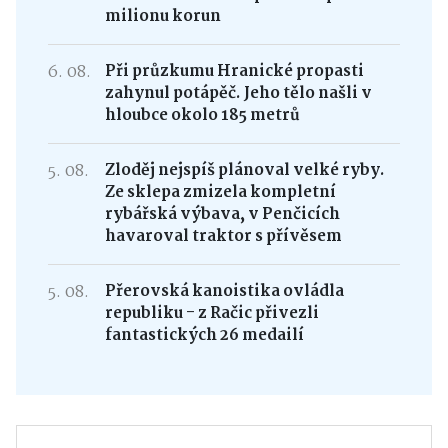
milionu korun
6. 08.
Při průzkumu Hranické propasti
zahynul potápěč. Jeho tělo našli v
hloubce okolo 185 metrů
5. 08.
Zloděj nejspíš plánoval velké ryby.
Ze sklepa zmizela kompletní
rybářská výbava, v Penčicích
havaroval traktor s přívěsem
5. 08.
Přerovská kanoistika ovládla
republiku - z Račic přivezli
fantastických 26 medailí