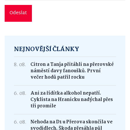
Odeslat
NEJNOVĚJŠÍ ČLÁNKY
8. 08.
Citron a Tanja přitáhli na přerovské
náměstí davy fanoušků. První
večer hodů patřil rocku
6. 08.
Ani za řídítka alkohol nepatří.
Cyklista na Hranicku nadýchal přes
tři promile
6. 08.
Nehoda na D1 u Přerova skončila ve
svodidlech. Škoda přesáhla půl