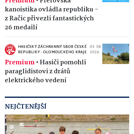
Premium
•
Přerovská
kanoistika ovládla republiku -
z Račic přivezli fantastických
26 medailí
HASIČSKÝ ZÁCHRANNÝ SBOR ČESKÉ
03. 08.
REPUBLIKY - OLOMOUCKÉHO KRAJE
2026
Premium
•
Hasiči pomohli
paraglidistovi z drátů
elektrického vedení
NEJČTENĚJŠÍ