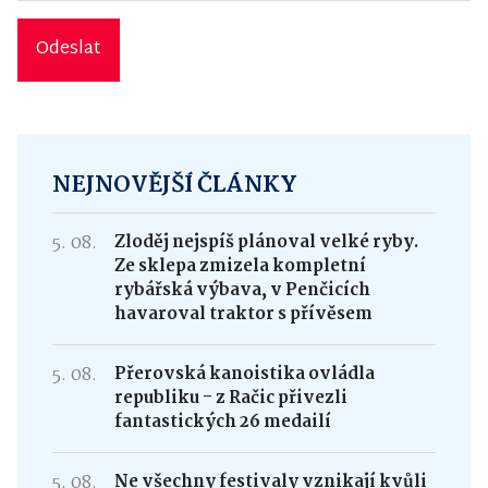
Odeslat
NEJNOVĚJŠÍ ČLÁNKY
5. 08.
Zloděj nejspíš plánoval velké ryby.
Ze sklepa zmizela kompletní
rybářská výbava, v Penčicích
havaroval traktor s přívěsem
5. 08.
Přerovská kanoistika ovládla
republiku - z Račic přivezli
fantastických 26 medailí
5. 08.
Ne všechny festivaly vznikají kvůli