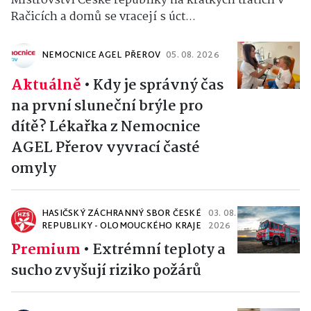
Mistrovství České republiky na krátkých tratích v
Račicích a domů se vracejí s úct...
NEMOCNICE AGEL PŘEROV
05. 08. 2026
Aktuálně
•
Kdy je správný čas
na první sluneční brýle pro
dítě? Lékařka z Nemocnice
AGEL Přerov vyvrací časté
omyly
HASIČSKÝ ZÁCHRANNÝ SBOR ČESKÉ
03. 08.
REPUBLIKY - OLOMOUCKÉHO KRAJE
2026
Premium
•
Extrémní teploty a
sucho zvyšují riziko požárů