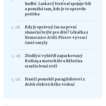
hudbě. Laskavý festival spojuje lidi
a pomáhá tam, kde je to opravdu
potřeba
5. 08.
Kdy je správný čas na první
sluneční brýle pro dítě? Lékařka z
Nemocnice AGEL Přerov vyvrací
časté omyly
3. 08.
Zloděj si vyhlédl zaparkovaný
Kodiaq a motorkáře u Bělotína
srazila lesní zvěř
3. 08.
Hasiči pomohli paraglidistovi z
drátů elektrického vedení