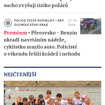
sucho zvyšují riziko požárů
POLICIE ČESKÉ REPUBLIKY – KŘP
27. 07.
OLOMOUCKÉHO KRAJE
2026
Premium
•
Přerovsko - Benzín
ukradl navrtáním nádrže,
cyklistku srazilo auto. Policisté
o víkendu řešili krádež i nehodu
NEJČTENĚJŠÍ