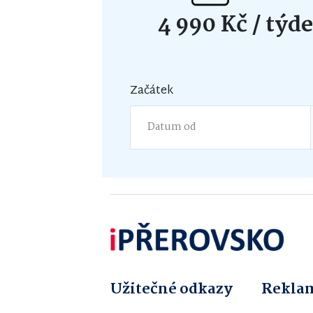
4 990 Kč
/ týd
Začátek
Užitečné odkazy
Reklam