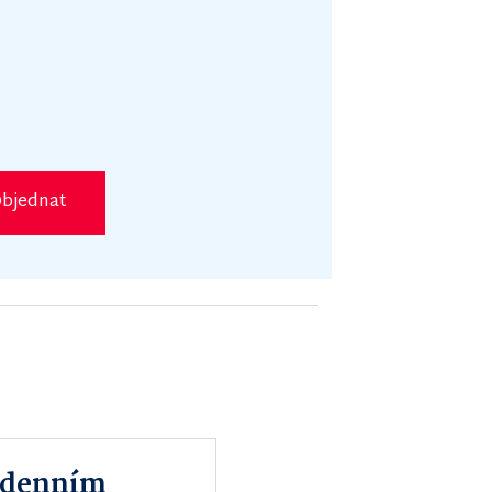
bjednat
m denním