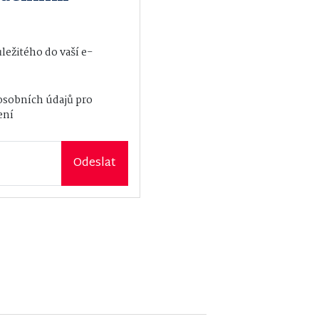
ežitého do vaší e-
osobních údajů
pro
ení
Odeslat