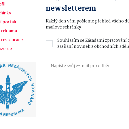
fil
newsletterem
články
Každý den vám pošleme přehled všeho důl
í portálu
mailové schránky.
 reklama
 restaurace
Souhlasím se
Zásadami zpracování 
zasílání novinek a obchodních sděl
nzerce