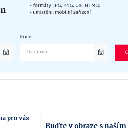
- formáty: JPG, PNG, GIF, HTML5
en
- umístění: mobilní zařízení
Konec
O
a pro vás
Buďte v obraze s naší