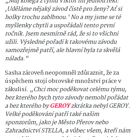
„
Můj kolega z týmu Viktor mi jednou řekl:
‚Uděláme nějaký závod čistě pro ženy? Ať si
holky trochu zablbnou.‘ No a my jsme se té
myšlenky chytli a uspořádali tento první
ročník. Jsem nesmírně rád, že si to všichni
užili. Výsledné pořadí k takovému závodu
samozřejmě patří, ale hlavní byla ta skvělá
nálada.“
Sasha zároveň neopomněl zdůraznit, že za
úspěchem stojí obrovské množství práce v
zákulisí.
„Chci moc poděkovat celému týmu,
bez kterého bych tyto závody nemohl pořádat
a bez kterého by
GEROY
zkrátka nebyl GEROY.
Velké poděkování patří také našim
sponzorům, jako je Město Přerov nebo
Zahradnictví STELLA, a vůbec všem, kteří nám