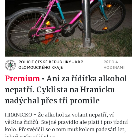
POLICIE ČESKÉ REPUBLIKY – KŘP
PŘED 4
OLOMOUCKÉHO KRAJE
HODINAMI
Premium
•
Ani za řídítka alkohol
nepatří. Cyklista na Hranicku
nadýchal přes tři promile
HRANICKO – Že alkohol za volant nepatří, ví
většina řidičů. Stejné pravidlo ale platí i pro jízdní
kolo. Přesvědčil se o tom muž kolem padesáti let,