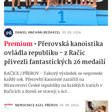
DANIEL MACHÁŇ (REDAKCE)
05. 08. 2026
Premium
•
Přerovská kanoistika
ovládla republiku - z Račic
přivezli fantastických 26 medailí
RAČICE / PŘEROV – Takový výsledek se nepovede
každý rok. Přerovští kanoisté zazářili na
Mistrovství České republiky na krátkých tratích v
Račicích a domů se vracejí s úct...
NEMOCNICE AGEL PŘEROV
05. 08. 2026