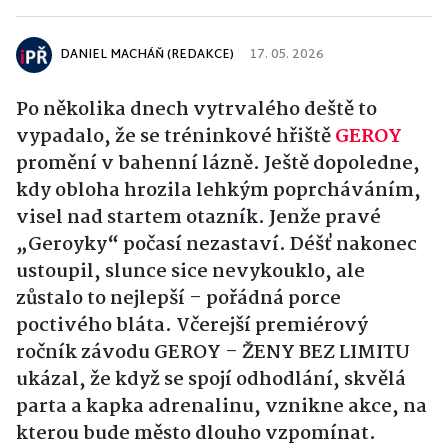
DANIEL MACHÁŇ (REDAKCE)
17. 05. 2026
Po několika dnech vytrvalého deště to
vypadalo, že se tréninkové hřiště
GEROY
promění v bahenní lázně. Ještě dopoledne,
kdy obloha hrozila lehkým poprcháváním,
visel nad startem otazník. Jenže pravé
„Geroyky“ počasí nezastaví. Déšť nakonec
ustoupil, slunce sice nevykouklo, ale
zůstalo to nejlepší – pořádná porce
poctivého bláta. Včerejší premiérový
ročník závodu GEROY – ŽENY BEZ LIMITU
ukázal, že když se spojí odhodlání, skvělá
parta a kapka adrenalinu, vznikne akce, na
kterou bude město dlouho vzpomínat.