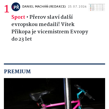
1
DANIEL MACHÁŇ (REDAKCE)
25. 07. 2026
Sport
•
Přerov slaví další
evropskou medaili! Vítek
Přikopa je vicemistrem Evropy
do 23 let
PREMIUM