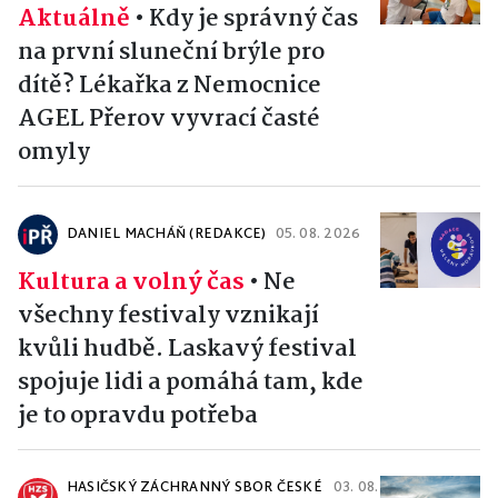
Aktuálně
•
Kdy je správný čas
na první sluneční brýle pro
dítě? Lékařka z Nemocnice
AGEL Přerov vyvrací časté
omyly
DANIEL MACHÁŇ (REDAKCE)
05. 08. 2026
Kultura a volný čas
•
Ne
všechny festivaly vznikají
kvůli hudbě. Laskavý festival
spojuje lidi a pomáhá tam, kde
je to opravdu potřeba
HASIČSKÝ ZÁCHRANNÝ SBOR ČESKÉ
03. 08.