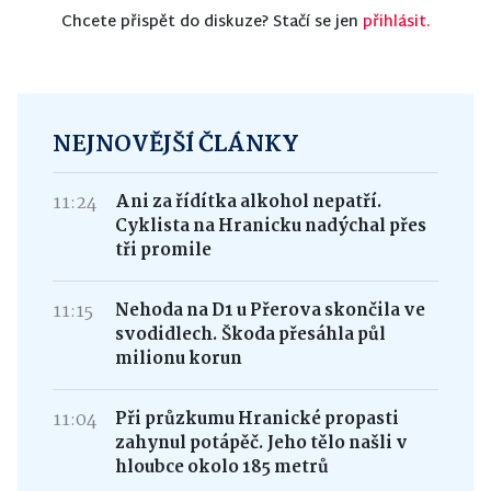
Chcete přispět do diskuze? Stačí se jen
přihlásit.
NEJNOVĚJŠÍ ČLÁNKY
11:24
Ani za řídítka alkohol nepatří.
Cyklista na Hranicku nadýchal přes
tři promile
11:15
Nehoda na D1 u Přerova skončila ve
svodidlech. Škoda přesáhla půl
milionu korun
11:04
Při průzkumu Hranické propasti
zahynul potápěč. Jeho tělo našli v
hloubce okolo 185 metrů