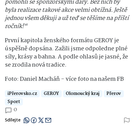
pomohli se sponzorskými dary. Bez nich by
byla realizace takové akce velmi obtížná. Ještě
jednou všem děkuji a už teď se těšíme na příští
ročník!“
První kapitola ženského formátu GEROY je
úspěšně dopsána. Zažili jsme odpoledne plné
síly, krásy a bahna. A podle ohlasů je jasné, že
se zrodila nová tradice.
Foto: Daniel Macháň - více foto na našem FB
iPřerovsko.cz
GEROY
Olomoucký kraj
Přerov
Sport
0
Sdílejte