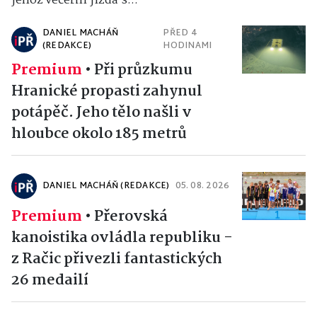
jehož večerní jízda s...
DANIEL MACHÁŇ
PŘED 4
(REDAKCE)
HODINAMI
Premium
•
Při průzkumu
Hranické propasti zahynul
potápěč. Jeho tělo našli v
hloubce okolo 185 metrů
DANIEL MACHÁŇ (REDAKCE)
05. 08. 2026
Premium
•
Přerovská
kanoistika ovládla republiku -
z Račic přivezli fantastických
26 medailí