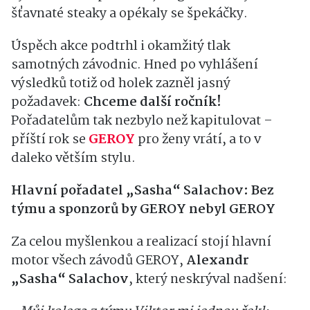
šťavnaté steaky a opékaly se špekáčky.
Úspěch akce podtrhl i okamžitý tlak
samotných závodnic. Hned po vyhlášení
výsledků totiž od holek zazněl jasný
požadavek:
Chceme další ročník!
Pořadatelům tak nezbylo než kapitulovat –
příští rok se
GEROY
pro ženy vrátí, a to v
daleko větším stylu.
Hlavní pořadatel „Sasha“ Salachov: Bez
týmu a sponzorů by GEROY nebyl GEROY
Za celou myšlenkou a realizací stojí hlavní
motor všech závodů GEROY,
Alexandr
„Sasha“ Salachov
, který neskrýval nadšení: