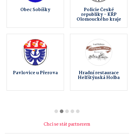
Obec Sobíšky
Policie České
republiky – KŘP
Olomouckého kraje
Pavlovice u Přerova
Hradní restaurace
Helfštýnská Holba
Chci se stát partnerem