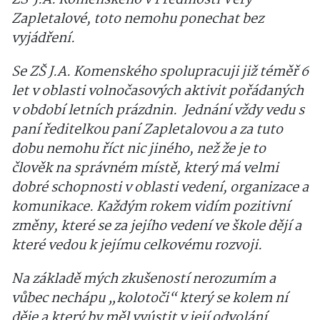
ZŠ J.A. Komenského v Předmostí Věry
Zapletalové, toto nemohu ponechat bez
vyjádření.
Se ZŠ J.A. Komenského spolupracuji již téměř 6
let v oblasti volnočasových aktivit pořádaných
v období letních prázdnin. Jednání vždy vedu s
paní ředitelkou paní Zapletalovou a za tuto
dobu nemohu říct nic jiného, než že je to
člověk na správném místě, který má velmi
dobré schopnosti v oblasti vedení, organizace a
komunikace. Každým rokem vidím pozitivní
změny, které se za jejího vedení ve škole dějí a
které vedou k jejímu celkovému rozvoji.
Na základě mých zkušeností nerozumím a
vůbec nechápu „kolotoči“ který se kolem ní
děje a který by měl vyústit v její odvolání.