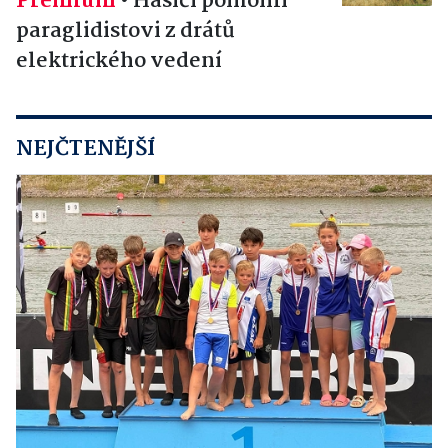
Premium
•
Hasiči pomohli
paraglidistovi z drátů
elektrického vedení
NEJČTENĚJŠÍ