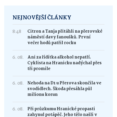
NEJNOVĚJŠÍ ČLÁNKY
8:48
Citron a Tanja přitáhli na přerovské
náměstí davy fanoušků. První
večer hodů patřil rocku
6. 08.
Ani za řídítka alkohol nepatří.
Cyklista na Hranicku nadýchal přes
tři promile
6. 08.
Nehoda na D1 u Přerova skončila ve
svodidlech. Škoda přesáhla půl
milionu korun
6. 08.
Při průzkumu Hranické propasti
zahynul potápěč. Jeho tělo našli v