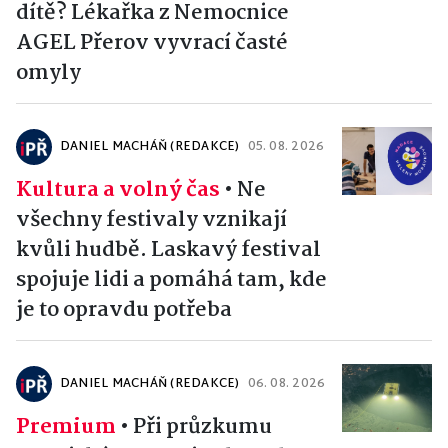
dítě? Lékařka z Nemocnice
AGEL Přerov vyvrací časté
omyly
DANIEL MACHÁŇ (REDAKCE)
05. 08. 2026
Kultura a volný čas
•
Ne
všechny festivaly vznikají
kvůli hudbě. Laskavý festival
spojuje lidi a pomáhá tam, kde
je to opravdu potřeba
DANIEL MACHÁŇ (REDAKCE)
06. 08. 2026
Premium
•
Při průzkumu