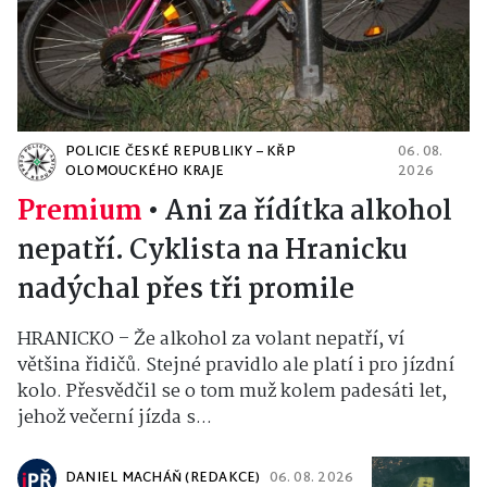
POLICIE ČESKÉ REPUBLIKY – KŘP
06. 08.
OLOMOUCKÉHO KRAJE
2026
Premium
•
Ani za řídítka alkohol
nepatří. Cyklista na Hranicku
nadýchal přes tři promile
HRANICKO – Že alkohol za volant nepatří, ví
většina řidičů. Stejné pravidlo ale platí i pro jízdní
kolo. Přesvědčil se o tom muž kolem padesáti let,
jehož večerní jízda s...
DANIEL MACHÁŇ (REDAKCE)
06. 08. 2026