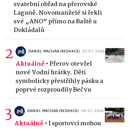
svatební obřad na přerovské
Laguně. Novomanželé si řekli
své „ANO“ přímo na Baště u
Dokládalů
2
DANIEL MACHÁŇ (REDAKCE)
23. 07. 2026
Aktuálně
•
Přerov otevřel
nové Vodní hrátky. Děti
symbolicky přestřihly pásku a
poprvé rozproudily Bečvu
3
DANIEL MACHÁŇ (REDAKCE)
29. 07. 2026
Aktuálně
•
I sportovci mohou