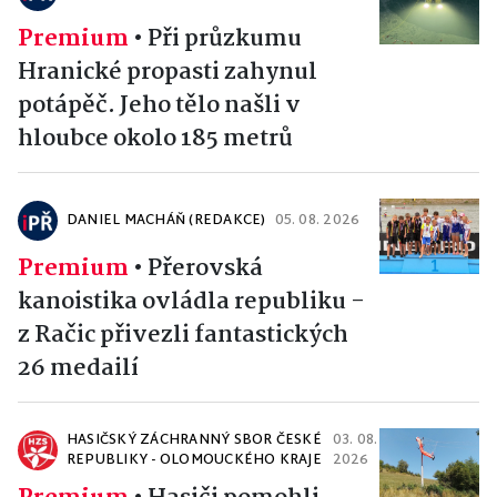
Premium
•
Při průzkumu
Hranické propasti zahynul
potápěč. Jeho tělo našli v
hloubce okolo 185 metrů
DANIEL MACHÁŇ (REDAKCE)
05. 08. 2026
Premium
•
Přerovská
kanoistika ovládla republiku -
z Račic přivezli fantastických
26 medailí
HASIČSKÝ ZÁCHRANNÝ SBOR ČESKÉ
03. 08.
REPUBLIKY - OLOMOUCKÉHO KRAJE
2026