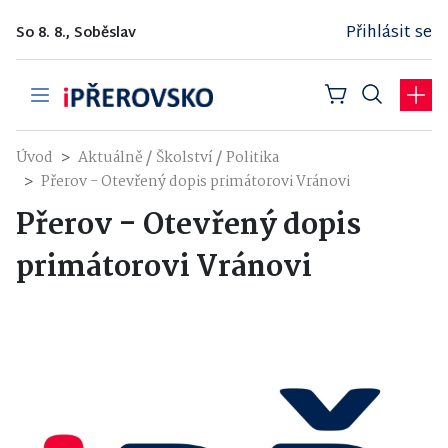
Přihlásit se
So 8. 8., Soběslav
/
/
Úvod
Aktuálně
Školství
Politika
Přerov - Otevřený dopis primátorovi Vránovi
Přerov - Otevřený dopis
primátorovi Vránovi