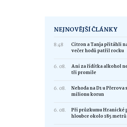
NEJNOVĚJŠÍ ČLÁNKY
8:48
Citron a Tanja přitáhli 
večer hodů patřil rocku
6. 08.
Ani za řídítka alkohol n
tři promile
6. 08.
Nehoda na D1 u Přerova 
milionu korun
6. 08.
Při průzkumu Hranické pr
hloubce okolo 185 metrů