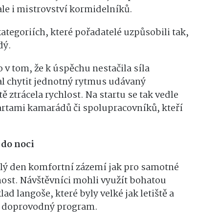
ale i mistrovství kormidelníků.
ategoriích, které pořadatelé uzpůsobili tak,
dý.
 v tom, že k úspěchu nestačila síla
l chytit jednotný rytmus udávaný
 ztrácela rychlost. Na startu se tak vedle
partami kamarádů či spolupracovníků, kteří
 do noci
elý den komfortní zázemí jak pro samotné
nost. Návštěvníci mohli využít bohatou
d langoše, které byly velké jak letiště a
en doprovodný program.