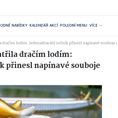
ODNÉ NABÍDKY
KALENDÁŘ AKCÍ
POLEDNÍ MENU
VÍCE
a dračím lodím: Jedenadvacátý ročník přinesl napínavé souboje 
třila dračím lodím:
k přinesl napínavé souboje