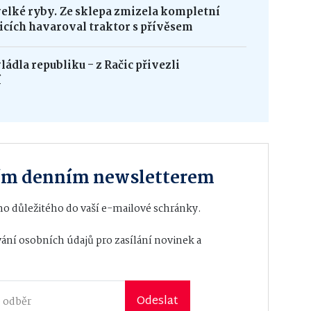
velké ryby. Ze sklepa zmizela kompletní
icích havaroval traktor s přívěsem
ádla republiku - z Račic přivezli
í
ším denním newsletterem
o důležitého do vaší e-mailové schránky.
ání osobních údajů
pro zasílání novinek a
Odeslat