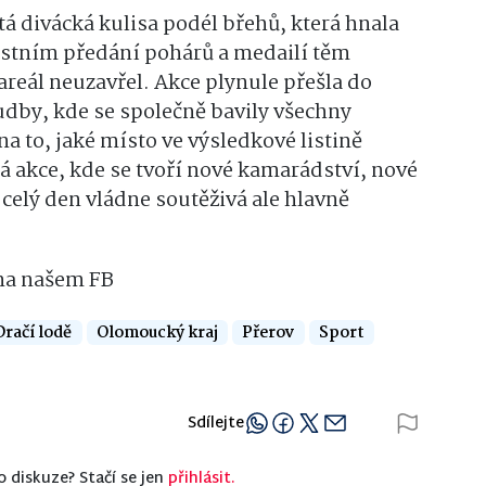
tá divácká kulisa podél břehů, která hnala
nostním předání pohárů a medailí těm
areál neuzavřel. Akce plynule přešla do
udby, kde se společně bavily všechny
 to, jaké místo ve výsledkové listině
á akce, kde se tvoří nové kamarádství, nové
 celý den vládne soutěživá ale hlavně
 na našem FB
Dračí lodě
Olomoucký kraj
Přerov
Sport
Sdílejte
o diskuze? Stačí se jen
přihlásit.