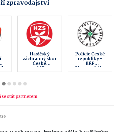
ři zpravodajství
VE
KSK Limit z.s.
Moto Přerov
 se stát partnerem
2026