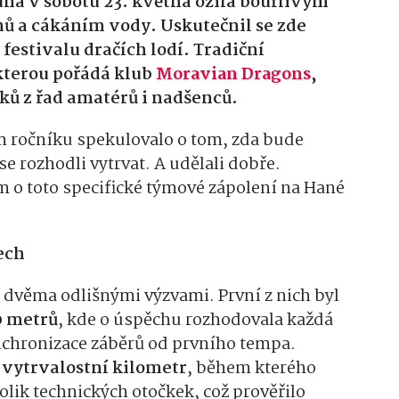
una v sobotu 23. května ožila bouřlivým
 a cákáním vody. Uskutečnil se zde
 festivalu dračích lodí. Tradiční
kterou pořádá klub
Moravian Dragons
,
ků z řad amatérů i nadšenců.
m ročníku spekulovalo o tom, zda bude
se rozhodli vytrvat. A udělali dobře.
m o toto specifické týmové zápolení na Hané
ech
dvěma odlišnými výzvami. První z nich byl
0 metrů
, kde o úspěchu rozhodovala každá
nchronizace záběrů od prvního tempa.
 vytrvalostní kilometr
, během kterého
lik technických otočkek, což prověřilo