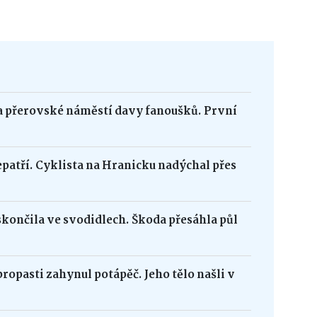
na přerovské náměstí davy fanoušků. První
epatří. Cyklista na Hranicku nadýchal přes
skončila ve svodidlech. Škoda přesáhla půl
opasti zahynul potápěč. Jeho tělo našli v