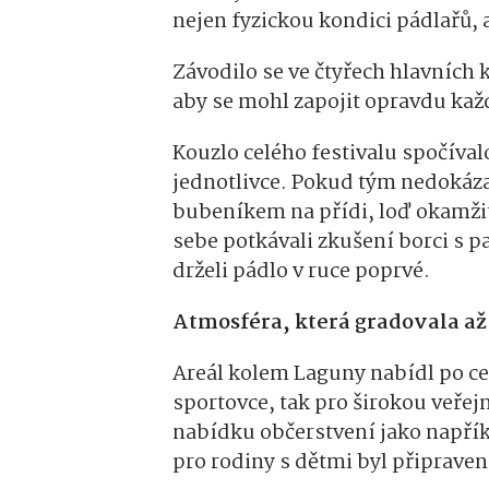
nejen fyzickou kondici pádlařů, 
Závodilo se ve čtyřech hlavních k
aby se mohl zapojit opravdu kaž
Kouzlo celého festivalu spočívalo
jednotlivce. Pokud tým nedokáza
bubeníkem na přídi, loď okamžitě
sebe potkávali zkušení borci s 
drželi pádlo v ruce poprvé.
Atmosféra, která gradovala až
Areál kolem Laguny nabídl po c
sportovce, tak pro širokou veřej
nabídku občerstvení jako napříkla
pro rodiny s dětmi byl připrav