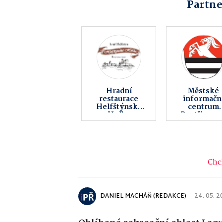
Partne
Zvířátkov z.s.
Fitness A
Chci
DANIEL MACHÁŇ (REDAKCE)
24. 05. 