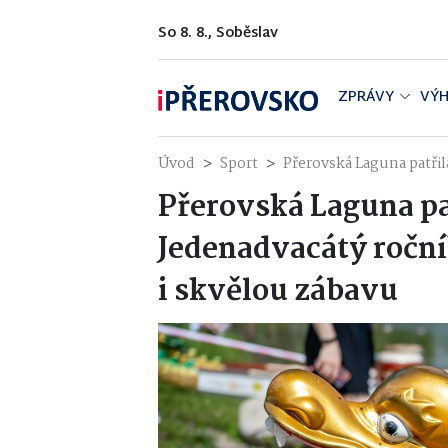
So 8. 8., Soběslav
ZPRÁVY
VÝH
Úvod
Sport
Přerovská Laguna patřil
Přerovská Laguna pa
Jedenadvacátý roční
i skvělou zábavu