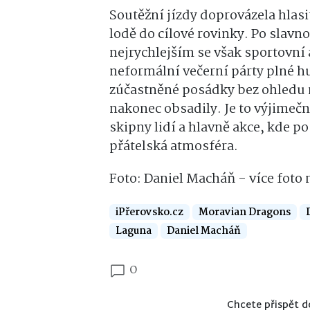
Soutěžní jízdy doprovázela hlasi
lodě do cílové rovinky. Po slav
nejrychlejším se však sportovní 
neformální večerní párty plné h
zúčastněné posádky bez ohledu na
nakonec obsadily. Je to výjimečn
skipny lidí a hlavně akce, kde po
přátelská atmosféra.
Foto: Daniel Macháň - více foto
iPřerovsko.cz
Moravian Dragons
Laguna
Daniel Macháň
0
Chcete přispět d