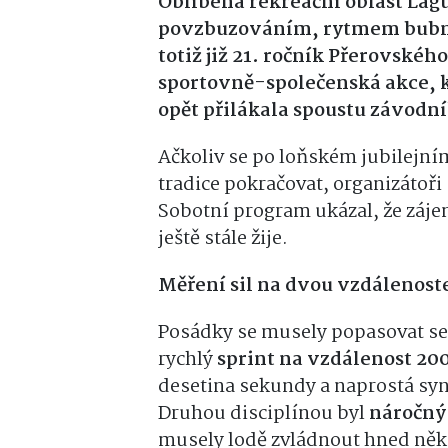
Oblíbená rekreační oblast Lag
povzbuzováním, rytmem bubnů
totiž již 21. ročník Přerovského
sportovně-společenská akce, 
opět přilákala spoustu závodní
Ačkoliv se po loňském jubilejní
tradice pokračovat, organizátoři 
Sobotní program ukázal, že záje
ještě stále žije.
Měření sil na dvou vzdálenost
Posádky se musely popasovat se 
rychlý
sprint na vzdálenost 20
desetina sekundy a naprostá sy
Druhou disciplínou byl
náročný
musely lodě zvládnout hned něko